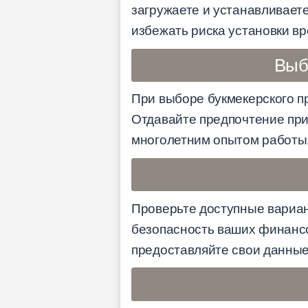
загружаете и устанавливает
избежать риска установки в
Выб
При выборе букмекерского п
Отдавайте предпочтение пр
многолетним опытом работы
Проверьте доступные вариан
безопасность ваших финансо
предоставляйте свои данные