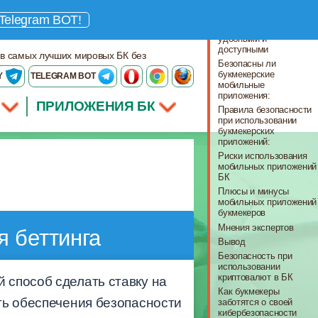
Что важно знать
Telegram BOT!
Ставки становятся
удобными и
доступными
 в самых лучших мировых БК без
Безопасны ли
букмекерские
Y
TELEGRAM BOT
мобильные
приложения:
ПРИЛОЖЕНИЯ БК
Правила безопасности
при использовании
букмекерских
приложений:
Риски использования
мобильных приложений
БК
Плюсы и минусы
мобильных приложений
букмекеров
Мнения экспертов
 беттинга
Вывод
Безопасность при
использовании
криптовалют в БК
 способ сделать ставку на
Как букмекеры
ть обеспечения безопасности
заботятся о своей
кибербезопасности