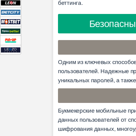
беттинга.
Безопасны
Одним из ключевых способов
пользователей. Надежные п
уникальных паролей, а такж
Букмекерские мобильные при
данных пользователей от сп
шифрования данных, многоу