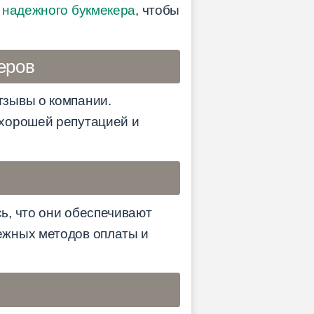
и надежного букмекера
, чтобы
еров
тзывы о компании.
хорошей репутацией и
ь, что они обеспечивают
ежных методов оплаты и