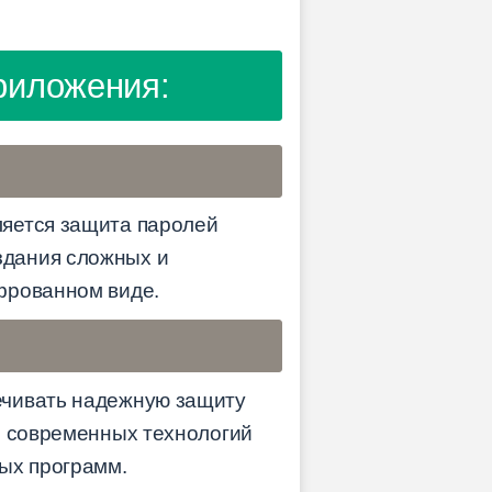
риложения:
ляется защита паролей
здания сложных и
фрованном виде.
ечивать надежную защиту
е современных технологий
ых программ.