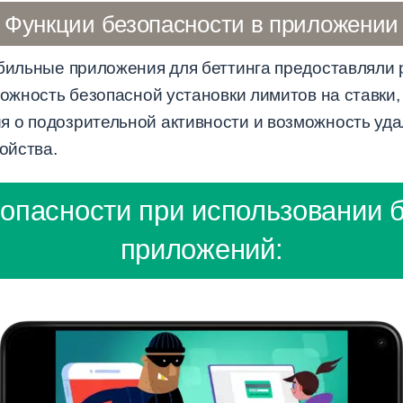
Функции безопасности в приложении
обильные приложения для беттинга предоставляли
можность безопасной установки лимитов на ставки
 о подозрительной активности и возможность уд
ойства.
опасности при использовании 
приложений: