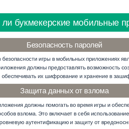
 ли букмекерские мобильные п
Безопасность паролей
 безопасности игры в мобильных приложениях яв
риложения должны предоставлять возможность со
е обеспечивать их шифрование и хранение в заши
Защита данных от взлома
ложения должны помогать во время игры и обесп
особов взлома. Это включает в себя использовани
ровневую аутентификацию и защиту от вредоносн