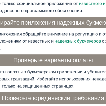
е только официальное приложение от
известного 
редоносного программного обеспечения.
ирайте приложения надежных букмек
риложения обращайте внимание на репутацию и о
иложениям от известных и
надежных букмекеров
с 
.
Проверьте варианты оплаты
ты оплаты в букмекерском приложении и убедитес
вых транзакций. Избегайте использования ненад
 только на защищенных страницах.
Проверьте юридические требования