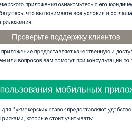
керского приложения ознакомьтесь с его юридиче
едитесь, что вы понимаете все условия и соглаша
 приложения.
Проверьте поддержку клиентов
е приложение предоставляет качественную и досту
м или вопросов вам помогут при консультации по 
спользования мобильных прило
для букмекерских ставок предоставляют удобство 
рисками, которые стоит учитывать: