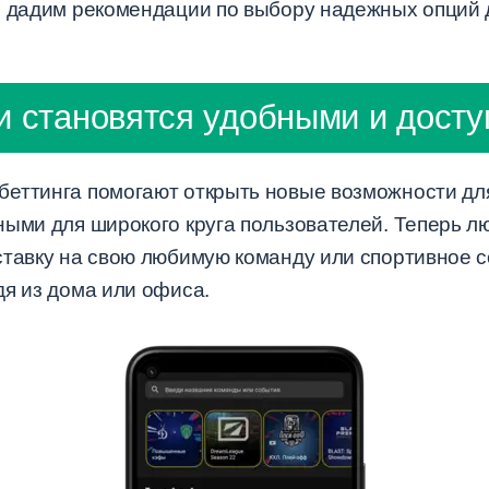
и дадим рекомендации по выбору надежных опций 
и становятся удобными и дост
еттинга помогают открыть новые возможности для
ными для широкого круга пользователей. Теперь л
ставку на свою любимую команду или спортивное с
дя из дома или офиса.