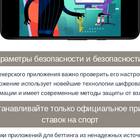
араметры безопасности и безопасност
керского приложения важно проверить его настро
ложение использует новейшие технологии шифров
мации и имеет современные методы защиты от вз
станавливайте только официальное пр
ставок на спорт
вки приложений для беттинга из ненадежных источн