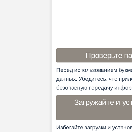
Проверьте п
Перед использованием букме
данных. Убедитесь, что при
безопасную передачу инфор
Загружайте и у
Избегайте загрузки и устано