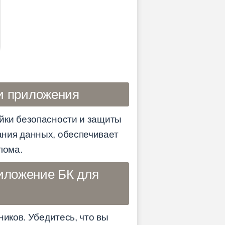
и приложения
йки безопасности и защиты
ания данных, обеспечивает
лома.
иложение БК для
иков. Убедитесь, что вы