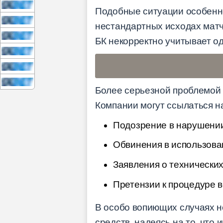
Подобные ситуации особенно 
нестандартных исходах матче
БК некорректно учитывает од
Более серьезной проблемой 
Компании могут ссылаться н
Подозрение в нарушении 
Обвинения в использов
Заявления о технически
Претензии к процедуре 
В особо вопиющих случаях н
средств, надеясь на то, что 