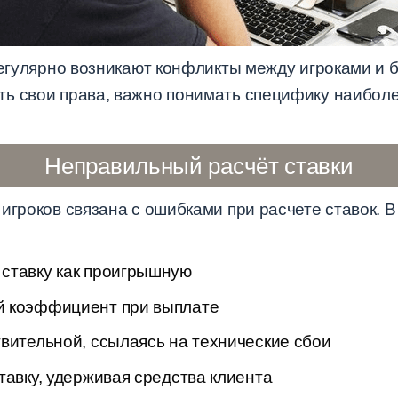
регулярно возникают конфликты между игроками и 
ть свои права, важно понимать специфику наибол
Неправильный расчёт ставки
игроков связана с ошибками при расчете ставок. В
ставку как проигрышную
й коэффициент при выплате
вительной, ссылаясь на технические сбои
тавку, удерживая средства клиента