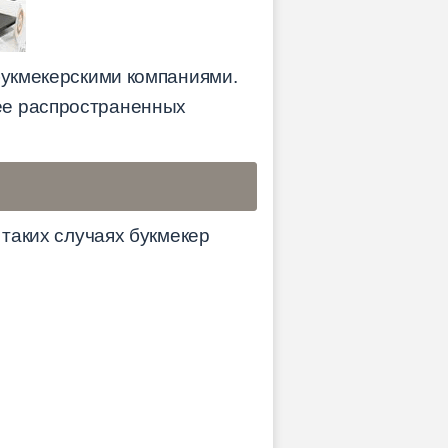
букмекерскими компаниями.
ее распространенных
 таких случаях букмекер