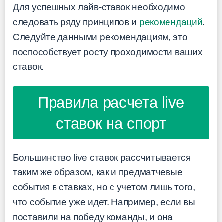
Для успешных лайв-ставок необходимо
следовать ряду принципов и
рекомендаций
.
Следуйте данными рекомендациям, это
поспособствует росту проходимости ваших
ставок.
Правила расчета live
ставок на спорт
Большинство live ставок рассчитывается
таким же образом, как и предматчевые
события в ставках, но с учетом лишь того,
что событие уже идет. Например, если вы
поставили на победу команды, и она