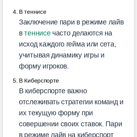
В теннисе
Заключение пари в режиме лайв
в
теннисе
часто делаются на
исход каждого гейма или сета,
учитывая динамику игры и
форму игроков.
В Киберспорте
В киберспорте важно
отслеживать стратегии команд и
их текущую форму при
совершении своих ставок. Пари
в режиме лайв на киберспорт