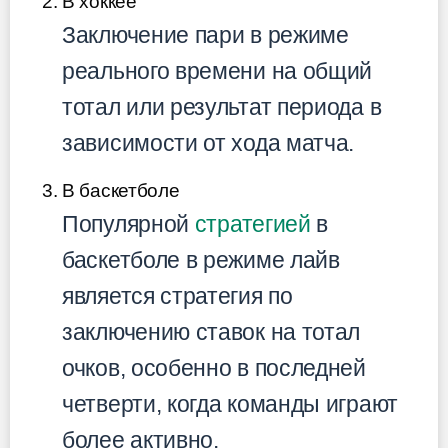
В хоккее
Заключение пари в режиме
реального времени на общий
тотал или результат периода в
зависимости от хода матча.
В баскетболе
Популярной
стратегией
в
баскетболе в режиме лайв
является стратегия по
заключению ставок на тотал
очков, особенно в последней
четверти, когда команды играют
более активно.