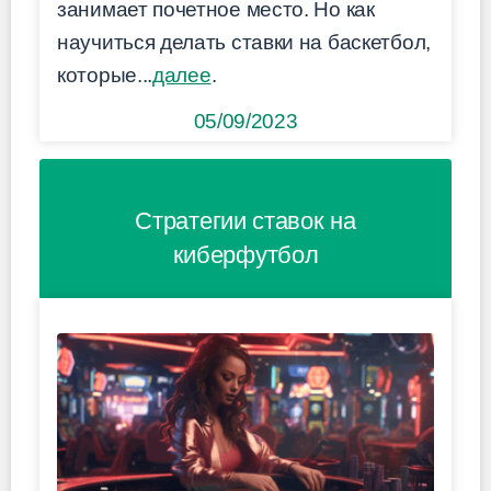
занимает почетное место. Но как
научиться делать ставки на баскетбол,
которые...
далее
.
05/09/2023
Стратегии ставок на
киберфутбол