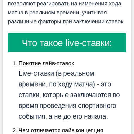
позволяют реагировать на изменения хода
матча в реальном времени, учитывая
различные факторы при заключении ставок.
Что такое live-ставки:
Понятие лайв-ставок
Live-ставки (в реальном
времени, по ходу матча) - это
ставки, которые заключаются во
время проведения спортивного
события, а не до его начала.
Чем отличается лайв концепция