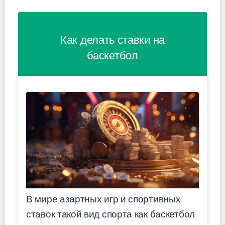
Как делать ставки на
баскетбол
В мире азартных игр и спортивных
ставок такой вид спорта как баскетбол