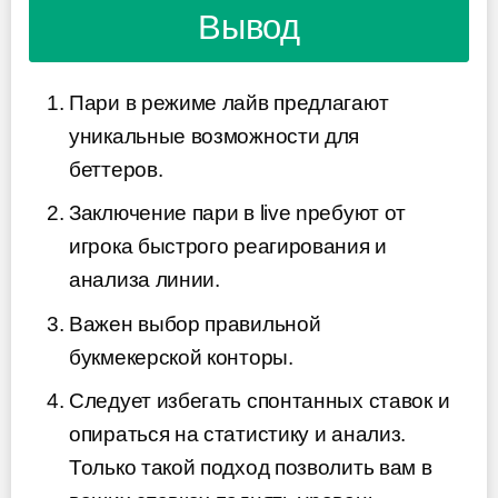
Вывод
Пари в режиме лайв предлагают
уникальные возможности для
беттеров.
Заключение пари в live nребуют от
игрока быстрого реагирования и
анализа линии.
Важен выбор правильной
букмекерской конторы.
Следует избегать спонтанных ставок и
опираться на статистику и анализ.
Только такой подход позволить вам в