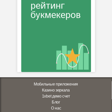
Мобильные приложения
Казино зеркала
1xbet демо счет
Блог
О нас