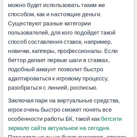
можно будет использовать таким же
способом, как и настоящие деньги.
Существуют разные категории
пользователей, для кого подойдет такой
способ составления ставок, например,
новички, капперы, профессионалы. Если
беттор делает первые шаги в ставках,
подобный аккаунт позволит быстро
адаптироваться к игровому процессу,
разобраться с линией, росписью.
Заключая пари на виртуальные средства,
игрок очень быстро сможет понять все
особенности работы БК, такой как
бетсити
зеркало сайта актуальное на сегодня
.