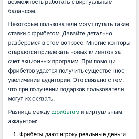
возможность работать с виртуальным
балансом.
Некоторые пользователи могут путать такие
ставки с фрибетом. Давайте детально
разберемся в этом вопросе. Многие конторы
стараются привлекать новых клиентов за
счет акционных программ. При помощи
фрибетов удается получить существенное
увеличение аудитории. Это связано с тем,
что при получении подарков пользователи
могут их осязать.
Разница между
фрибетом
и виртуальным
аккаунтом:
Фрибеты дают игроку реальные деньги