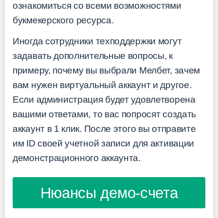
ознакомиться со всеми возможностями
букмекерского ресурса.
Иногда сотрудники техподдержки могут
задавать дополнительные вопросы, к
примеру, почему вы выбрали Мелбет, зачем
вам нужен виртуальный аккаунт и другое.
Если администрация будет удовлетворена
вашими ответами, то вас попросят создать
аккаунт в 1 клик. После этого вы отправите
им ID своей учетной записи для активации
демонстрационного аккаунта.
Нюансы демо-счета