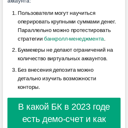
аккаунта:
Пользователи могут научиться
оперировать крупными суммами денег.
Параллельно можно протестировать
стратегии
банкролл-менеджмента
.
Букмекеры не делают ограничений на
количество виртуальных аккаунтов.
Без внесения депозита можно
детально изучить возможности
конторы.
В какой БК в 2023 годе
есть демо-счeт и как