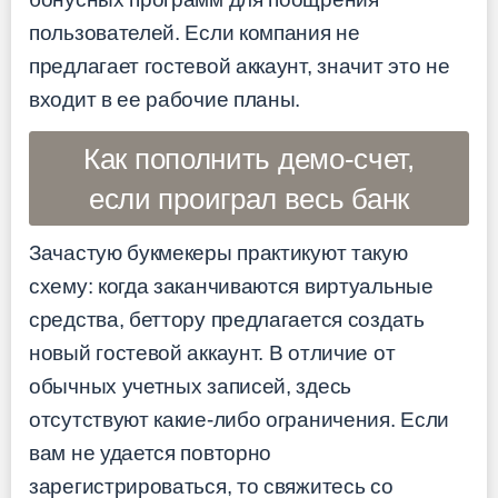
пользователей. Если компания не
предлагает гостевой аккаунт, значит это не
входит в ее рабочие планы.
Как пополнить демо-счет,
если проиграл весь банк
Зачастую букмекеры практикуют такую
схему: когда заканчиваются виртуальные
средства, беттору предлагается создать
новый гостевой аккаунт. В отличие от
обычных учетных записей, здесь
отсутствуют какие-либо ограничения. Если
вам не удается повторно
зарегистрироваться, то свяжитесь со