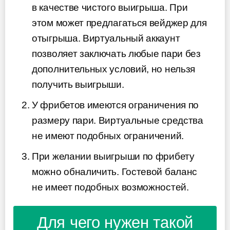
в качестве чистого выигрыша. При
этом может предлагаться вейджер для
отыгрыша. Виртуальный аккаунт
позволяет заключать любые пари без
дополнительных условий, но нельзя
получить выигрыши.
У фрибетов имеются ограничения по
размеру пари. Виртуальные средства
не имеют подобных ограничений.
При желании выигрыши по фрибету
можно обналичить. Гостевой баланс
не имеет подобных возможностей.
Для чего нужен такой