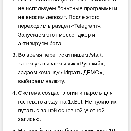
не используем бонусные программы и
не вносим депозит. После этого
переходим в раздел «Telegram».
Запускаем этот мессенджер и
активируем бота.
Во время переписки пишем /start,
затем указываем язык «Русский»,
задаем команду «Играть ДЕМО»,
выбираем валюту.
Система создаст логин и пароль для
гостевого аккаунта 1xBet. Не нужно их
путать с вашей основной учетной
записью.
На новый аккаунт будет зачислено 10