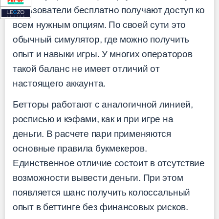
пользователи бесплатно получают доступ ко
всем нужным опциям. По своей сути это
обычный симулятор, где можно получить
опыт и навыки игры. У многих операторов
такой баланс не имеет отличий от
настоящего аккаунта.
Бетторы работают с аналогичной линией,
росписью и кэфами, как и при игре на
деньги. В расчете пари применяются
основные правила букмекеров.
Единственное отличие состоит в отсутствие
возможности вывести деньги. При этом
появляется шанс получить колоссальный
опыт в беттинге без финансовых рисков.