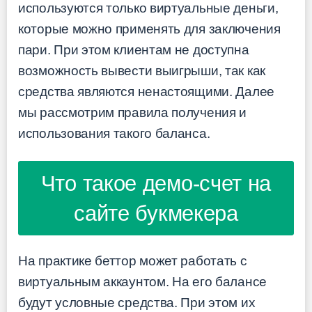
используются только виртуальные деньги,
которые можно применять для заключения
пари. При этом клиентам не доступна
возможность вывести выигрыши, так как
средства являются ненастоящими. Далее
мы рассмотрим правила получения и
использования такого баланса.
Что такое демо-счет на
сайте букмекера
На практике беттор может работать с
виртуальным аккаунтом. На его балансе
будут условные средства. При этом их