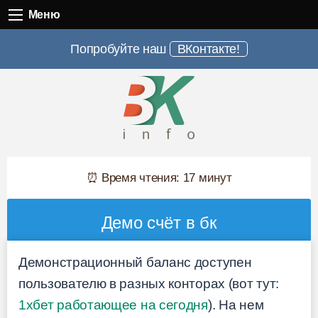
Меню
Меню
Попробуйте наш
ВКонтакте!
⏰ Время чтения: 17 минут
Демо счёт в бк
Демонстрационный баланс доступен
пользователю в разных конторах (вот тут:
1хбет работающее на сегодня
). На нем