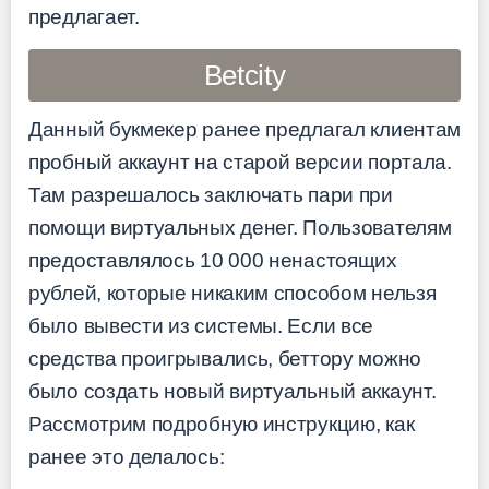
предлагает.
Betcity
Данный букмекер ранее предлагал клиентам
пробный аккаунт на старой версии портала.
Там разрешалось заключать пари при
помощи виртуальных денег. Пользователям
предоставлялось 10 000 ненастоящих
рублей, которые никаким способом нельзя
было вывести из системы. Если все
средства проигрывались, беттору можно
было создать новый виртуальный аккаунт.
Рассмотрим подробную инструкцию, как
ранее это делалось: