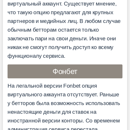
виртуальный аккаунт. Существует мнение,
что такую опцию предлагают для крупных
партнеров и медийных лиц. В любом случае
обычным бетторам остается только
заключать пари на свои деньги. Иначе они
никак не смогут получить доступ ко всему
функционалу сервиса.
Фонбет
На легальной версии Fonbet опция
виртуального аккаунта отсутствует. Раньше
у бетторов была возможность использовать
ненастоящие деньги для ставок на
иностранной версии конторы. Со временем
администрация сервиса перестала