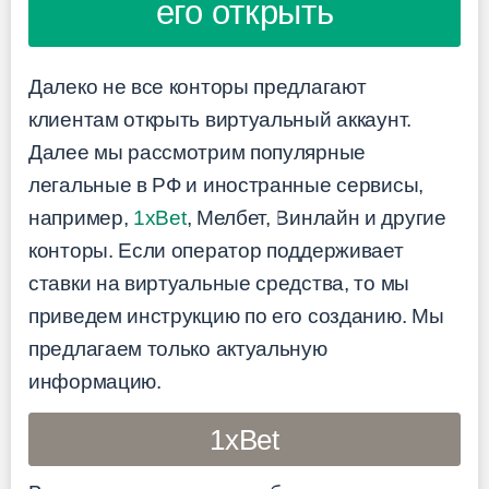
его открыть
Далеко не все конторы предлагают
клиентам открыть виртуальный аккаунт.
Далее мы рассмотрим популярные
легальные в РФ и иностранные сервисы,
например,
1xBet
, Мелбет, Винлайн и другие
конторы. Если оператор поддерживает
ставки на виртуальные средства, то мы
приведем инструкцию по его созданию. Мы
предлагаем только актуальную
информацию.
1xBet