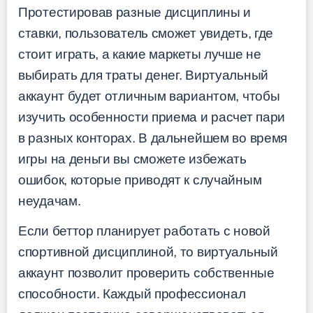
Протестировав разные дисциплины и
ставки, пользователь сможет увидеть, где
стоит играть, а какие маркеты лучше не
выбирать для траты денег. Виртуальный
аккаунт будет отличным вариантом, чтобы
изучить особенности приема и расчет пари
в разных конторах. В дальнейшем во время
игры на деньги вы сможете избежать
ошибок, которые приводят к случайным
неудачам.
Если беттор планирует работать с новой
спортивной дисциплиной, то виртуальный
аккаунт позволит проверить собственные
способности. Каждый профессионал