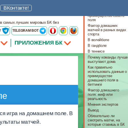
Что важно знать
ш
ВКонтакте!
От чего зависит
преимущество своего
поля
 в самых лучших мировых БК без
Фактор домашних
матчей в разных видах
Y
TELEGRAM BOT
спорта
В волейболе
ПРИЛОЖЕНИЯ БК
В гандболе
В теннисе
Почему команды лучше
выступают дома
Как правильно
использовать данные о
преимуществе
домашнего поля в
беттинге
Фактор домашнего
ле
поля: миф или
реальность
Мнения экспертов
Вывод
ся игра на домашнем поле. В
Обязательно ли
смотреть матчи, на
ультаты матчей.
которые ставишь в БК