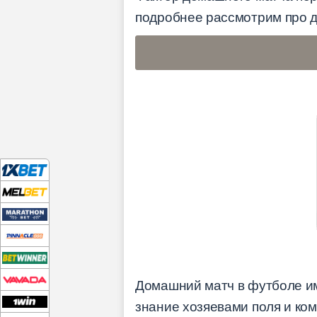
подробнее рассмотрим про д
Домашний матч в футболе и
знание хозяевами поля и ко