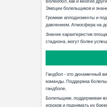
Волейбол, как и многие друг
Эмоции болельщиков и знани
Громкие аплодисменты и под
давлением. Атмосфера на д
Знание характеристик площад
стадиона, могут более успешн
Гандбол - это динамичный в
команды. Поддержка болельщ
гандболе.
Болельщики, поддерживая ко
игроков и поднимать их боев