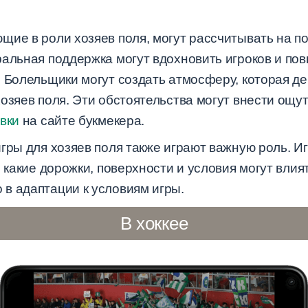
щие в роли хозяев поля, могут рассчитывать на п
альная поддержка могут вдохновить игроков и пов
. Болельщики могут создать атмосферу, которая де
озяев поля. Эти обстоятельства могут внести ощу
вки
на сайте букмекера.
гры для хозяев поля также играют важную роль. И
 какие дорожки, поверхности и условия могут влият
в адаптации к условиям игры.
В хоккее