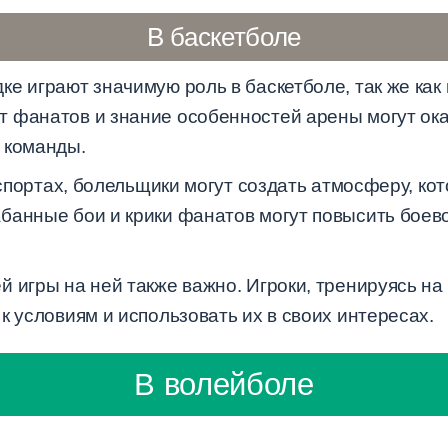
В баскетболе
е играют значимую роль в баскетболе, так же как и
 фанатов и знание особенностей арены могут ок
 команды.
 спортах, болельщики могут создать атмосферу, ко
банные бои и крики фанатов могут повысить боево
й игры на ней также важно. Игроки, тренируясь н
к условиям и использовать их в своих интересах.
В волейболе