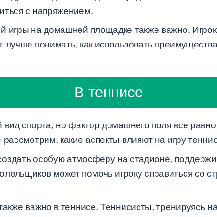
иться с напряжением.
й игры на домашней площадке также важно. Игроки
т лучше понимать, как использовать преимущества
В теннисе
 вид спорта, но фактор домашнего поля все равно
 рассмотрим, какие аспекты влияют на игру тенни
оздать особую атмосферу на стадионе, поддержив
лельщиков может помочь игроку справиться со ст
 также важно в теннисе. Теннисисты, тренируясь 