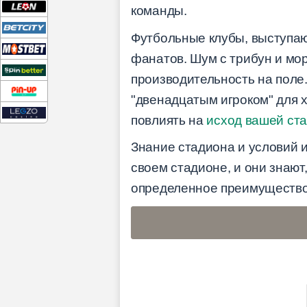
команды.
Футбольные клубы, выступаю
фанатов. Шум с трибун и мор
производительность на поле
"двенадцатым игроком" для х
повлиять на
исход вашей ста
Знание стадиона и условий и
своем стадионе, и они знают,
определенное преимущество 