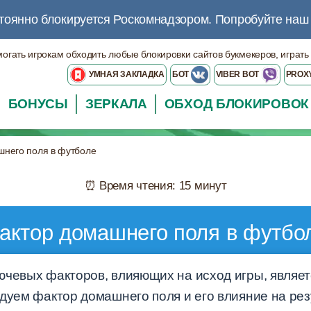
тоянно блокируется Роскомнадзором.
Попробуйте на
могать игрокам обходить любые блокировки сайтов букмекеров, играть
УМНАЯ ЗАКЛАДКА
БОТ
VIBER BOT
PROX
БОНУСЫ
ЗЕРКАЛА
ОБХОД БЛОКИРОВОК
шнего поля в футболе
⏰ Время чтения: 15 минут
актор домашнего поля в футбо
ючевых факторов, влияющих на исход игры, являет
едуем фактор домашнего поля и его влияние на рез