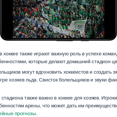
 хоккее также играют важную роль в успехе коман
обенностями, которые делают домашний стадион 
льщиков могут вдохновить хоккеистов и создать 
ре хозяев льда. Свисток болельщиков и звуки фан
 стадиона также важно в хоккее для хозяев. Игроки
обенностям арены, что может дать им преимуществ
ейные прогнозы
.