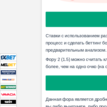
Ставки с использованием ра
процесс и сделать беттинг б
предварительным анализом.
Фору 2 (1.5) можно считать к
более, чем на одно очко (на 
Данная фора является дробно
вы либо выиграете, либо прои