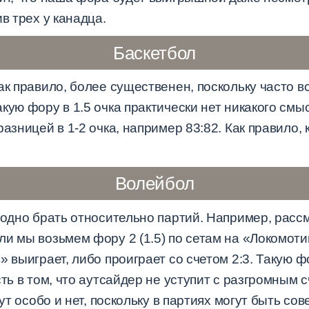
в трех у канадца.
Баскетбол
ак правило, более существенен, поскольку часто 
кую фору в 1.5 очка практически нет никакого смыс
азницей в 1-2 очка, например 83:82. Как правило, к
Волейбол
годно брать относительно партий. Например, расс
и мы возьмем фору 2 (1.5) по сетам на «Локомотив
» выиграет, либо проиграет со счетом 2:3. Такую 
ть в том, что аутсайдер не уступит с разгромным с
тут особо и нет, поскольку в партиях могут быть с