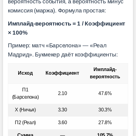
вероятность события, а вероятность минус
комиссия (маржа). Формула простая:
Имплайд-вероятность = 1 / Коэффициент
× 100%
Пример: матч «Барселона» — «Реал
Мадрид». Букмекер даёт коэффициенты:
Имплайд-
Исход
Коэффициент
вероятность
П1
2.10
47.6%
(Барселона)
Х (Ничья)
3.30
30.3%
П2 (Реал)
3.60
27.8%
Сумма
—
105.7%