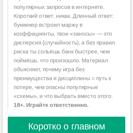
популярных запросов в интернете.
Короткий ответ: никак. Длинный ответ:
букмекер встроил маржу в
коэффициенты, твои «заносы» — это
дисперсия (случайность), а без правил
риска ты сольёшь банк быстрее, чем
поймёшь, что произошло. Материал
объясняет, почему игра без
преимущества и дисциплины = путь к
потере, чем опасны популярные
«схемы», и что выбрать вместо этого.
18+. Играйте ответственно.
Коротко о главном