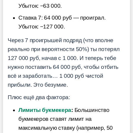
Убыток: −63 000.
Ставка 7: 64 000 руб — проиграл.
Убыток: −127 000.
Через 7 проигрышей подряд (что вполне
реально при вероятности 50%) ты потерял
127 000 руб, начав с 1 000. И теперь тебе
нужно поставить 64 000 руб, чтобы отбить
всё и заработать… 1 000 руб чистой
прибыли. Это безумие.
Плюс ещё два фактора:
Лимиты букмекера
:
Большинство
букмекеров ставят лимит на
максимальную ставку (например, 50