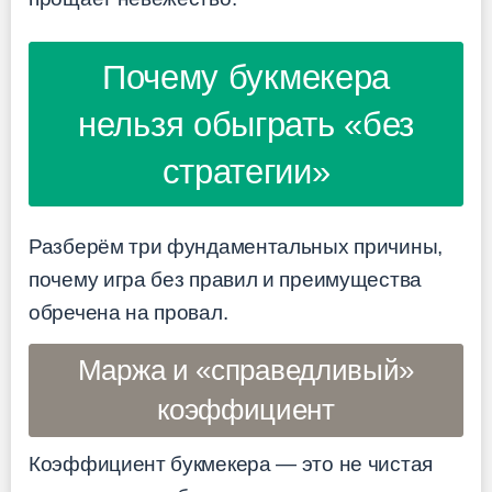
Почему букмекера
нельзя обыграть «без
стратегии»
Разберём три фундаментальных причины,
почему игра без правил и преимущества
обречена на провал.
Маржа и «справедливый»
коэффициент
Коэффициент букмекера — это не чистая