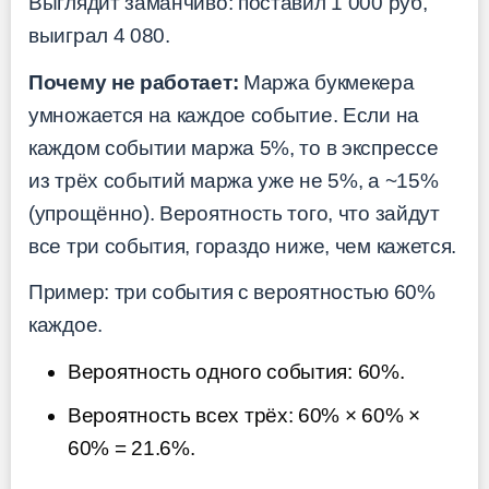
Выглядит заманчиво: поставил 1 000 руб,
выиграл 4 080.
Почему не работает:
Маржа букмекера
умножается на каждое событие. Если на
каждом событии маржа 5%, то в экспрессе
из трёх событий маржа уже не 5%, а ~15%
(упрощённо). Вероятность того, что зайдут
все три события, гораздо ниже, чем кажется.
Пример: три события с вероятностью 60%
каждое.
Вероятность одного события: 60%.
Вероятность всех трёх: 60% × 60% ×
60% = 21.6%.