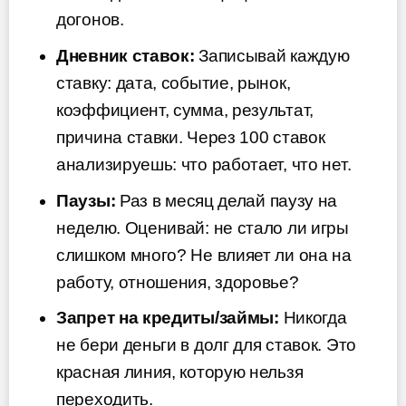
догонов.
Дневник ставок:
Записывай каждую
ставку: дата, событие, рынок,
коэффициент, сумма, результат,
причина ставки. Через 100 ставок
анализируешь: что работает, что нет.
Паузы:
Раз в месяц делай паузу на
неделю. Оценивай: не стало ли игры
слишком много? Не влияет ли она на
работу, отношения, здоровье?
Запрет на кредиты/займы:
Никогда
не бери деньги в долг для ставок. Это
красная линия, которую нельзя
переходить.