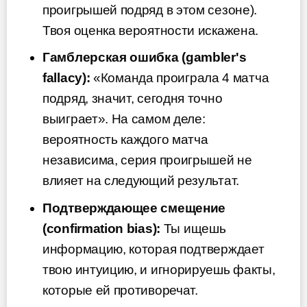
проигрышей подряд в этом сезоне).
Твоя оценка вероятности искажена.
Гамблерская ошибка (gambler's
fallacy):
«Команда проиграла 4 матча
подряд, значит, сегодня точно
выиграет». На самом деле:
вероятность каждого матча
независима, серия проигрышей не
влияет на следующий результат.
Подтверждающее смещение
(confirmation bias):
Ты ищешь
информацию, которая подтверждает
твою интуицию, и игнорируешь факты,
которые ей противоречат.