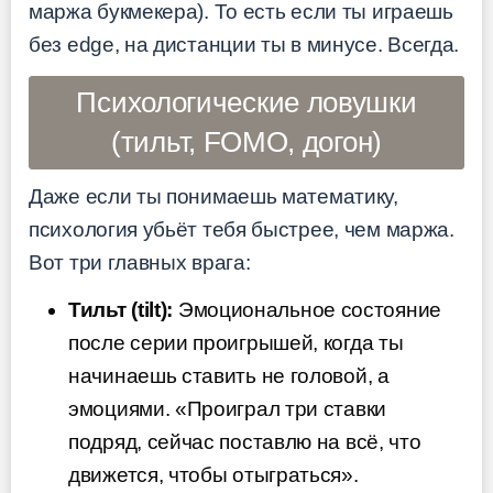
маржа букмекера). То есть если ты играешь
без edge, на дистанции ты в минусе. Всегда.
Психологические ловушки
(тильт, FOMO, догон)
Даже если ты понимаешь математику,
психология убьёт тебя быстрее, чем маржа.
Вот три главных врага:
Тильт (tilt):
Эмоциональное состояние
после серии проигрышей, когда ты
начинаешь ставить не головой, а
эмоциями. «Проиграл три ставки
подряд, сейчас поставлю на всё, что
движется, чтобы отыграться».