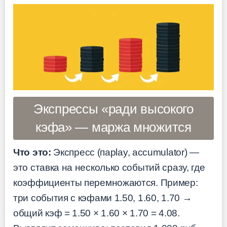
Экспрессы «ради высокого
кэфа» — маржа множится
Что это:
Экспресс (парlay, accumulator) —
это ставка на несколько событий сразу, где
коэффициенты перемножаются. Пример:
три события с кэфами 1.50, 1.60, 1.70 →
общий кэф = 1.50 × 1.60 × 1.70 = 4.08.