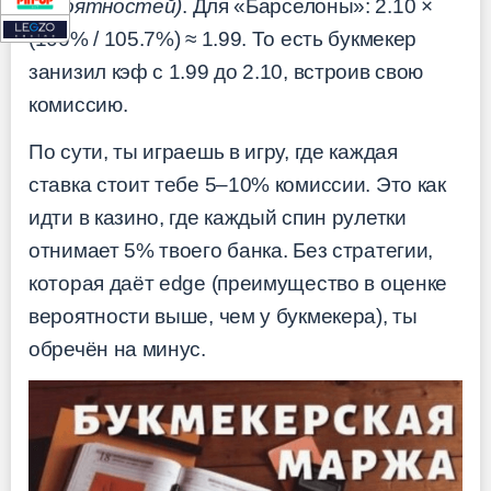
вероятностей)
. Для «Барселоны»: 2.10 ×
(100% / 105.7%) ≈ 1.99. То есть букмекер
занизил кэф с 1.99 до 2.10, встроив свою
комиссию.
По сути, ты играешь в игру, где каждая
ставка стоит тебе 5–10% комиссии. Это как
идти в казино, где каждый спин рулетки
отнимает 5% твоего банка. Без стратегии,
которая даёт edge (преимущество в оценке
вероятности выше, чем у букмекера), ты
обречён на минус.