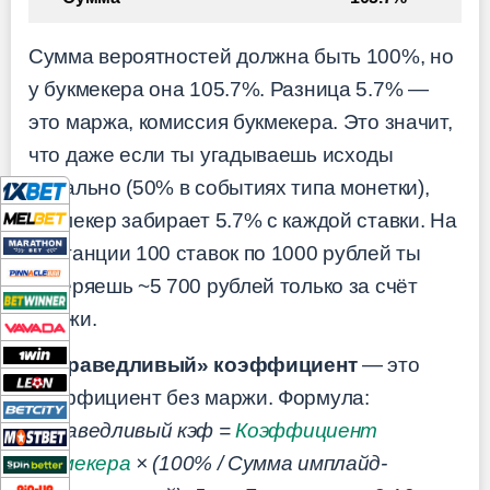
Сумма вероятностей должна быть 100%, но
у букмекера она 105.7%. Разница 5.7% —
это маржа, комиссия букмекера. Это значит,
что даже если ты угадываешь исходы
идеально (50% в событиях типа монетки),
букмекер забирает 5.7% с каждой ставки. На
дистанции 100 ставок по 1000 рублей ты
потеряешь ~5 700 рублей только за счёт
маржи.
«Справедливый» коэффициент
— это
коэффициент без маржи. Формула:
Справедливый кэф =
Коэффициент
букмекера
× (100% / Сумма имплайд-