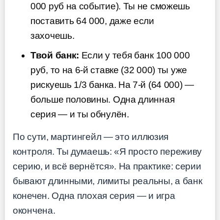
000 руб на событие). Ты не сможешь
поставить 64 000, даже если
захочешь.
Твой банк:
Если у тебя банк 100 000
руб, то на 6-й ставке (32 000) ты уже
рискуешь 1/3 банка. На 7-й (64 000) —
больше половины. Одна длинная
серия — и ты обнулён.
По сути, мартингейл — это иллюзия
контроля. Ты думаешь: «Я просто переживу
серию, и всё вернётся». На практике: серии
бывают длинными, лимиты реальны, а банк
конечен. Одна плохая серия — и игра
окончена.