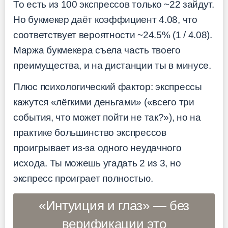
То есть из 100 экспрессов только ~22 зайдут.
Но букмекер даёт коэффициент 4.08, что
соответствует вероятности ~24.5% (1 / 4.08).
Маржа букмекера съела часть твоего
преимущества, и на дистанции ты в минусе.
Плюс психологический фактор: экспрессы
кажутся «лёгкими деньгами» («всего три
события, что может пойти не так?»), но на
практике большинство экспрессов
проигрывает из-за одного неудачного
исхода. Ты можешь угадать 2 из 3, но
экспресс проиграет полностью.
«Интуиция и глаз» — без
верификации это