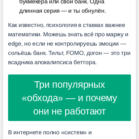
букмекера или свой банк. Одна
длинная серия — и ты обнулён.
Как известно, психология в ставках важнее
математики. Можешь знать всё про маржу и
edge, но если не контролируешь эмоции —
сольёшь банк. Тильт, FOMO, догон — это три
всадника апокалипсиса беттора.
Три популярных
«обхода» — и почему
они не работают
В интернете полно «систем» и