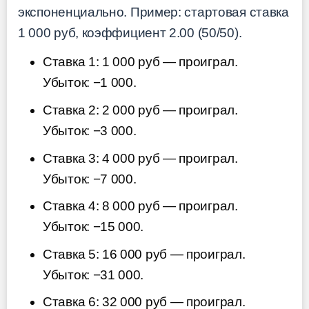
экспоненциально. Пример: стартовая ставка
1 000 руб, коэффициент 2.00 (50/50).
Ставка 1: 1 000 руб — проиграл.
Убыток: −1 000.
Ставка 2: 2 000 руб — проиграл.
Убыток: −3 000.
Ставка 3: 4 000 руб — проиграл.
Убыток: −7 000.
Ставка 4: 8 000 руб — проиграл.
Убыток: −15 000.
Ставка 5: 16 000 руб — проиграл.
Убыток: −31 000.
Ставка 6: 32 000 руб — проиграл.