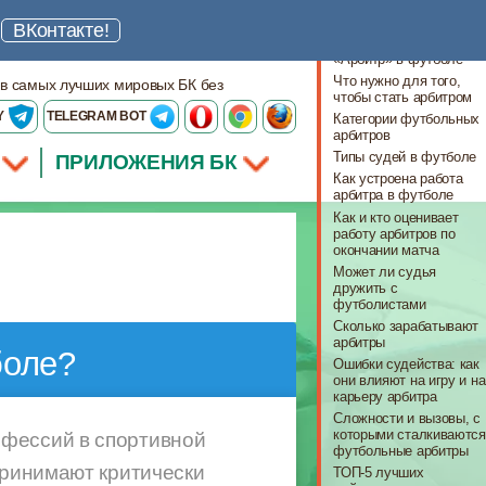
Что важно знать
ш
ВКонтакте!
Что за профессия
«Арбитр» в футболе
Что нужно для того,
 в самых лучших мировых БК без
чтобы стать арбитром
Y
TELEGRAM BOT
Категории футбольных
арбитров
Типы судей в футболе
ПРИЛОЖЕНИЯ БК
Как устроена работа
арбитра в футболе
Как и кто оценивает
работу арбитров по
окончании матча
Может ли судья
дружить с
футболистами
Сколько зарабатывают
арбитры
боле?
Ошибки судейства: как
они влияют на игру и на
карьеру арбитра
Сложности и вызовы, с
которыми сталкиваются
офессий в спортивной
футбольные арбитры
принимают критически
ТОП-5 лучших