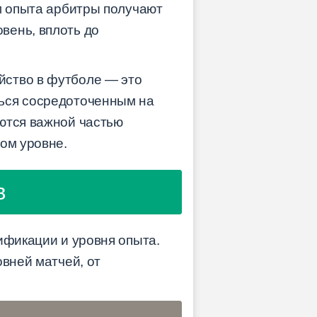
ем опыта арбитры получают
вень, вплоть до
йство в футболе — это
ться сосредоточенным на
ются важной частью
ом уровне.
в
ификации и уровня опыта.
овней матчей, от