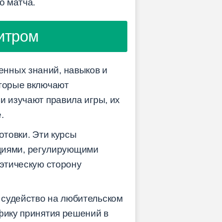
о матча.
битром
енных знаний, навыков и
оторые включают
и изучают правила игры, их
.
отовки. Эти курсы
циями, регулирующими
 этическую сторону
 судейство на любительском
фику принятия решений в