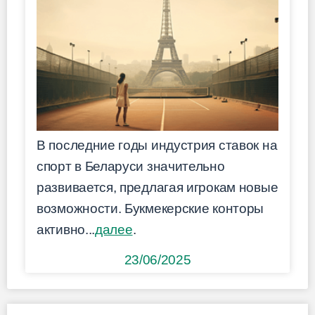
В последние годы индустрия ставок на
спорт в Беларуси значительно
развивается, предлагая игрокам новые
возможности. Букмекерские конторы
активно...
далее
.
23/06/2025