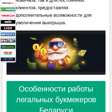
новичков, так и для постоянных
клиентов, предоставляя
дополнительные возможности для
увеличения выигрыша.
Особенности работы
легальных букмекеров
Беларуси