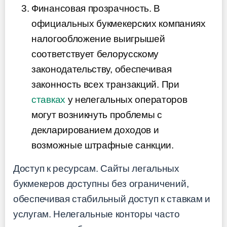
Финансовая прозрачность. В
официальных букмекерских компаниях
налогообложение выигрышей
соответствует белорусскому
законодательству, обеспечивая
законность всех транзакций. При
ставках
у нелегальных операторов
могут возникнуть проблемы с
декларированием доходов и
возможные штрафные санкции.
Доступ к ресурсам. Сайты легальных
букмекеров доступны без ограничений,
обеспечивая стабильный доступ к ставкам и
услугам. Нелегальные конторы часто