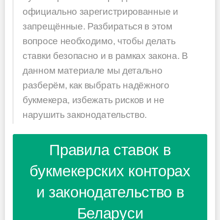
официально зарегистрированные и
запрещённые. Разбираться в этом
вопросе необходимо, чтобы делать
ставки безопасно и в рамках закона. В
данном материале мы детально
разберём, как выбрать надёжного
букмекера, избежать рисков и не
нарушить законодательство.
Правила ставок в
букмекерских конторах
и законодательство в
Беларуси