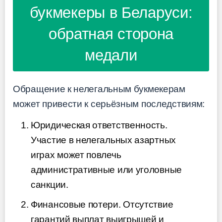
букмекеры в Беларуси:
обратная сторона
медали
Обращение к нелегальным букмекерам
может привести к серьёзным последствиям:
Юридическая ответственность.
Участие в нелегальных азартных
играх может повлечь
административные или уголовные
санкции.
Финансовые потери. Отсутствие
гарантий выплат выигрышей и