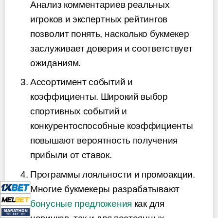
Анализ комментариев реальных
игроков и экспертных рейтингов
позволит понять, насколько букмекер
заслуживает доверия и соответствует
ожиданиям.
Ассортимент событий и
коэффициенты. Широкий выбор
спортивных событий и
конкурентоспособные коэффициенты
повышают вероятность получения
прибыли от ставок.
Программы лояльности и промоакции.
Многие букмекеры разрабатывают
бонусные предложения
как для