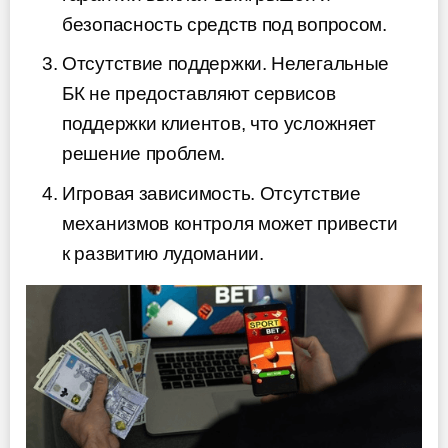
безопасность средств под вопросом.
Отсутствие поддержки. Нелегальные
БК не предоставляют сервисов
поддержки клиентов, что усложняет
решение проблем.
Игровая зависимость. Отсутствие
механизмов контроля может привести
к развитию лудомании.