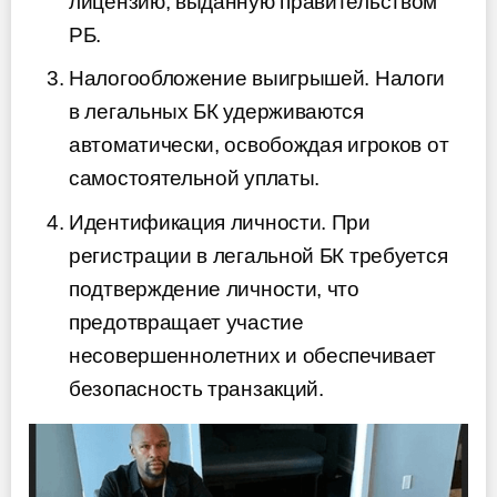
лицензию, выданную правительством
РБ.
Налогообложение выигрышей. Налоги
в легальных БК удерживаются
автоматически, освобождая игроков от
самостоятельной уплаты.
Идентификация личности. При
регистрации в легальной БК требуется
подтверждение личности, что
предотвращает участие
несовершеннолетних и обеспечивает
безопасность транзакций.