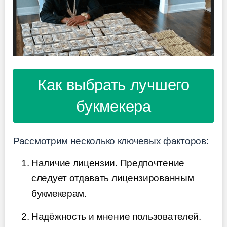
Как выбрать лучшего
букмекера
Рассмотрим несколько ключевых факторов:
Наличие лицензии. Предпочтение
следует отдавать лицензированным
букмекерам.
Надёжность и мнение пользователей.