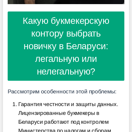
Какую букмекерскую
контору выбрать
новичку в Беларуси:
легальную или
нелегальную?
Рассмотрим особенности этой проблемы:
Гарантия честности и защиты данных.
Лицензированные букмекеры в
Беларуси работают под контролем
Министерства по налогам и сборам,