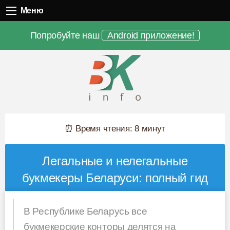
Меню
Меню
Попробуйте наш
Android приложение!
⏰ Время чтения: 8 минут
Легальные и нелегальные
букмекеры Беларуси: полный гид
В Республике Беларусь все
букмекерские конторы делятся на