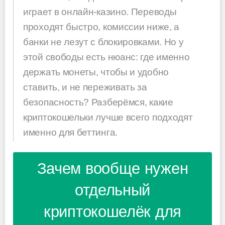
играет в онлайн-казино. Переводы
проходят быстро, комиссии ниже, а
банки не лезут с блокировками. Но у
этой свободы есть нюанс: где именно
держать монеты, чтобы и удобно
ставить, и не переживать за
безопасность? Разберёмся, какие
криптокошельки лучше всего подходят
именно для беттинга.
Зачем вообще нужен
отдельный
криптокошелёк для