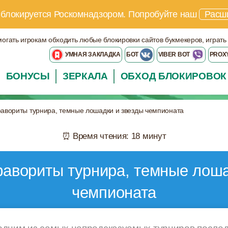
 блокируется Роскомнадзором.
Попробуйте наш
Расш
могать игрокам обходить любые блокировки сайтов букмекеров, играть
УМНАЯ ЗАКЛАДКА
БОТ
VIBER BOT
PROX
БОНУСЫ
ЗЕРКАЛА
ОБХОД БЛОКИРОВОК
авориты турнира, темные лошадки и звезды чемпионата
⏰ Время чтения: 18 минут
авориты турнира, темные лоша
чемпионата