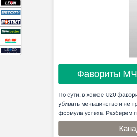
Фавориты МЧМ
По сути, в хоккее U20 фавор
убивать меньшинство и не п
формула успеха. Разберем п
Кана