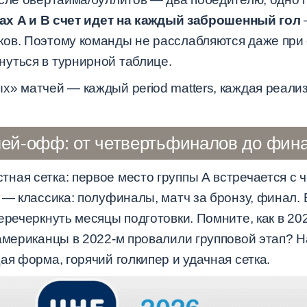
ах A и B счет идет на каждый заброшенный гол
ов. Поэтому команды не расслабляются даже при с
уться в турнирной таблице.
х» матчей — каждый period matters, каждая реали
ей-офф: от четвертьфиналов до фин
ая сетка: первое место группы А встречается с ч
 — классика: полуфиналы, матч за бронзу, финал. 
еречеркнуть месяцы подготовки. Помните, как в 20
 американцы в 2022-м провалили групповой этап? 
ая форма, горячий голкипер и удачная сетка.