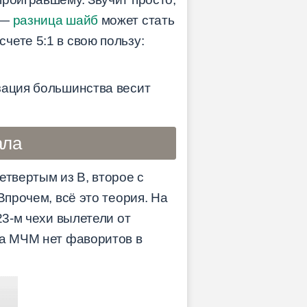
—
разница шайб
может стать
чете 5:1 в свою пользу:
зация большинства весит
ала
етвертым из В, второе с
Впрочем, всё это теория. На
23-м чехи вылетели от
На МЧМ нет фаворитов в