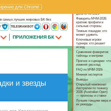
Что важно знать
ирение для Chrome
Формат и ключевые
даты МЧМ-2026
Фавориты МЧМ-2026:
 в самых лучших мировых БК без
краткие профили и
сильные стороны
Y
TELEGRAM BOT
Темные лошадки: кто
может удивить
ПРИЛОЖЕНИЯ БК
Ключевые игроки
турнира: кто решает
исход
Сравнение фаворитов:
таблицы и метрики
Прогноз и сценарии: что
изменит расклад
FAQ по МЧМ-2026
Мнения экспертов
Выводы
дки и звезды
Открытый чемпионат
Австралии по теннису
2026 (Australian Open)
— прогнозы и ставки
Лучшие гонщики мира и
их рекорды