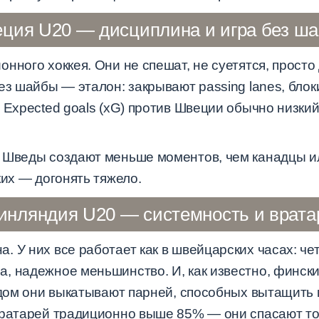
ция U20 — дисциплина и игра без ш
нного хоккея. Они не спешат, не суетятся, прост
ез шайбы — эталон: закрывают passing lanes, блок
 Expected goals (xG) против Швеции обычно низки
 Шведы создают меньше моментов, чем канадцы ил
ких — догонять тяжело.
инляндия U20 — системность и врата
 У них все работает как в швейцарских часах: че
, надежное меньшинство. И, как известно, финск
одом они выкатывают парней, способных вытащить м
вратарей традиционно выше 85% — они спасают то,