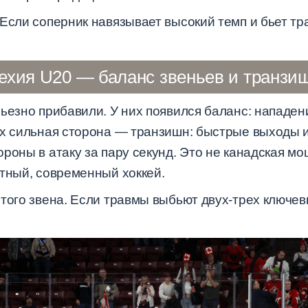
 Если соперник навязывает высокий темп и бьет 
ехия U20 — баланс звеньев и транзи
ьезно прибавили. У них появился баланс: нападен
х сильная сторона — транзишн: быстрые выходы из 
роны в атаку за пару секунд. Это не канадская мо
отный, современный хоккей.
того звена. Если травмы выбьют двух-трех ключев