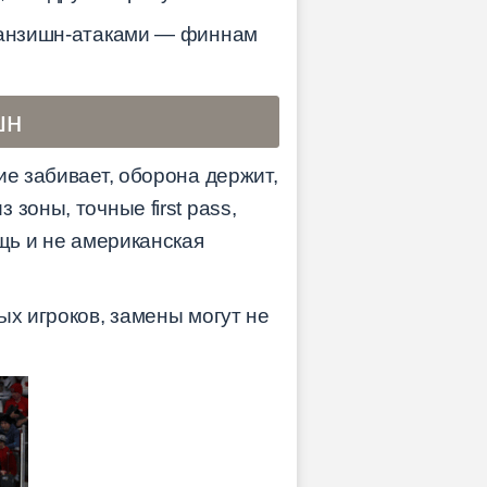
транзишн-атаками — финнам
шн
ие забивает, оборона держит,
зоны, точные first pass,
щь и не американская
ых игроков, замены могут не