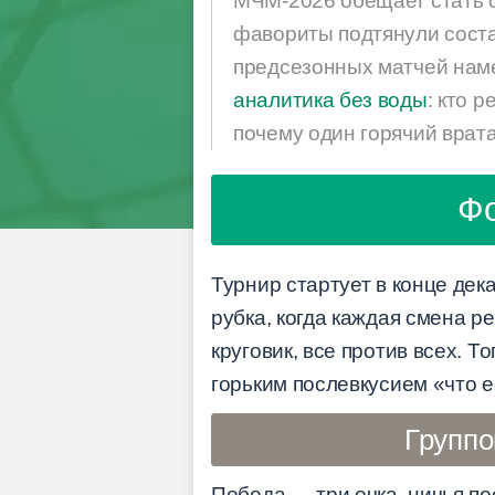
МЧМ-2026 обещает стать о
фавориты подтянули соста
предсезонных матчей наме
аналитика без воды
: кто 
почему один горячий врат
Фо
Турнир стартует в конце дек
рубка, когда каждая смена р
круговик, все против всех. 
горьким послевкусием «что е
Группо
Победа — три очка, ничья п