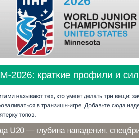
-2026: краткие профили и си
итами называют тех, кто умеет делать три вещи: з
роваливаться в транзишн-игре. Добавьте сюда над
ятерку топов.
да U20 — глубина нападения, спецбр