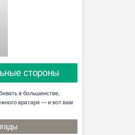
льные стороны
абивать в большинстве,
ежного вратаря — и вот вам
игады