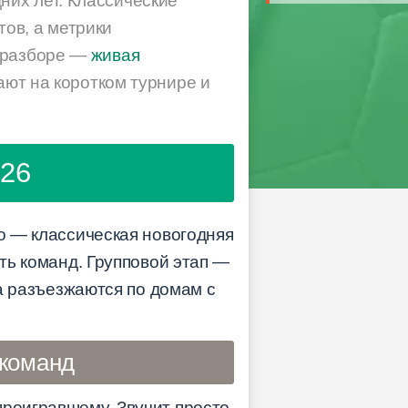
их лет. Классические
ов, а метрики
м разборе —
живая
ают на коротком турнире и
026
го — классическая новогодняя
ять команд. Групповой этап —
та разъезжаются по домам с
 команд
роигравшему. Звучит просто,