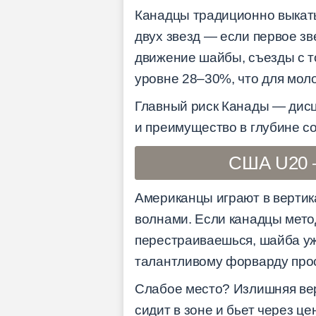
Канадцы традиционно выкаты
двух звезд — если первое зве
движение шайбы, съезды с т
уровне 28–30%, что для мол
Главный риск Канады — дисц
и преимущество в глубине со
США U20 —
Американцы играют в вертика
волнами. Если канадцы мето
перестраиваешься, шайба уж
талантливому форварду про
Слабое место? Излишняя вер
сидит в зоне и бьет через ц