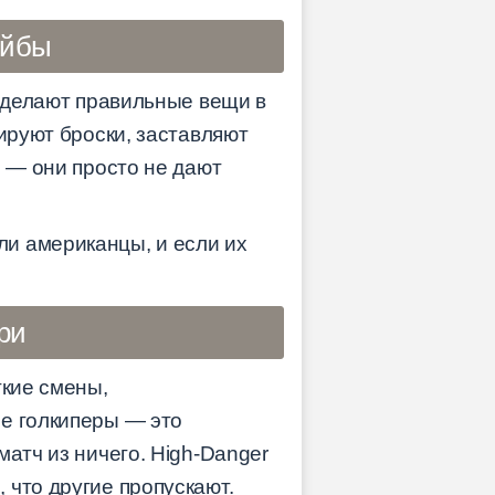
айбы
о делают правильные вещи в
ируют броски, заставляют
й — они просто не дают
и американцы, и если их
ри
ткие смены,
ие голкиперы — это
атч из ничего. High-Danger
 что другие пропускают.