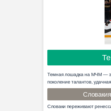
Те
Темная лошадка на МЧМ — эт
поколение талантов, удачная
Словакия
Словаки переживают ренесса