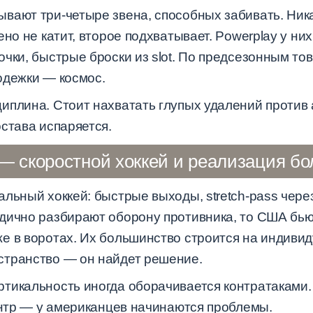
вают три-четыре звена, способных забивать. Ника
но не катит, второе подхватывает. Powerplay у них
очки, быстрые броски из slot. По предсезонным т
одежки — космос.
иплина. Стоит нахватать глупых удалений против
става испаряется.
 скоростной хоккей и реализация б
льный хоккей: быстрые выходы, stretch-pass чере
дично разбирают оборону противника, то США бью
е в воротах. Их большинство строится на индиви
странство — он найдет решение.
тикальность иногда оборачивается контратаками.
ентр — у американцев начинаются проблемы.