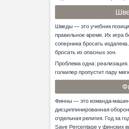
Шве
Шведы — это учебник позицио
правильное время. Их игра б
соперника бросать издалека.
бросать из опасных зон.
Проблема одна: реализация.
голкипер пропустит пару мяг
Ф
Финны — это команда-машина.
дисциплинированная оборона
отдельная религия. Год за г
Save Percentage у финских 