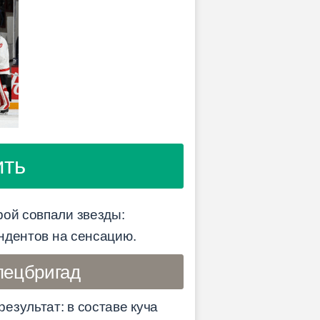
ить
рой совпали звезды:
ендентов на сенсацию.
пецбригад
езультат: в составе куча