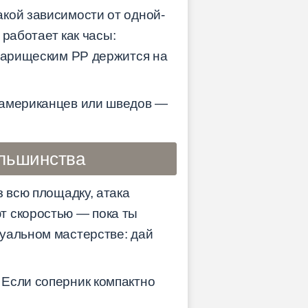
кой зависимости от одной-
 работает как часы:
оварищеским PP держится на
 американцев или шведов —
ольшинства
з всю площадку, атака
т скоростью — пока ты
дуальном мастерстве: дай
 Если соперник компактно