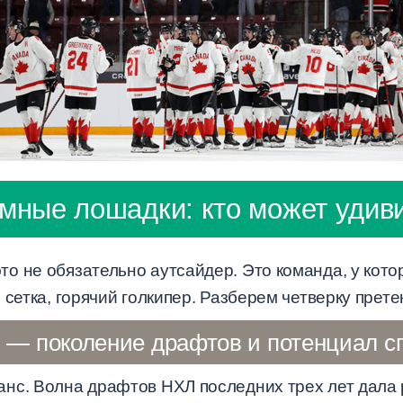
мные лошадки: кто может удив
о не обязательно аутсайдер. Это команда, у кото
 сетка, горячий голкипер. Разберем четверку прет
 — поколение драфтов и потенциал с
нс. Волна драфтов НХЛ последних трех лет дала р