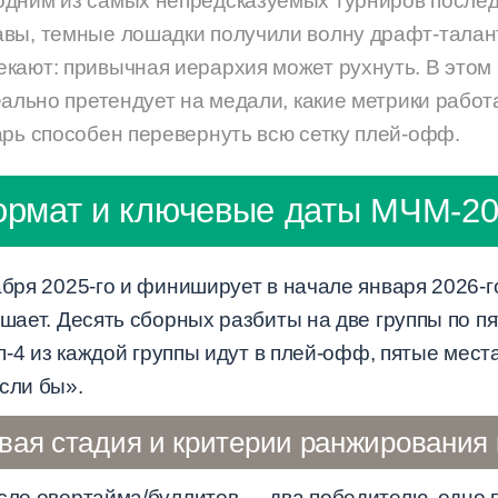
дним из самых непредсказуемых турниров последн
вы, темные лошадки получили волну драфт-талант
кают: привычная иерархия может рухнуть. В это
реально претендует на медали, какие метрики работ
арь способен перевернуть всю сетку плей-офф.
рмат и ключевые даты МЧМ-2
абря 2025-го и финиширует в начале января 2026-
ешает. Десять сборных разбиты на две группы по п
Топ-4 из каждой группы идут в плей-офф, пятые мес
сли бы».
вая стадия и критерии ранжирования
осле овертайма/буллитов — два победителю, одно п