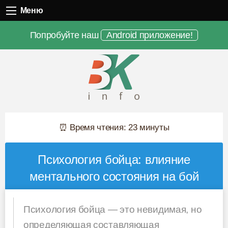
Меню
Меню
Попробуйте наш
Android приложение!
⏰ Время чтения: 23 минуты
Психология бойца: влияние
ментального состояния на бой
Психология бойца — это невидимая, но
определяющая составляющая