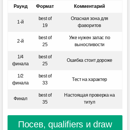
Раунд
Формат
Комментарий
best of
Опасная зона для
1-й
19
фаворитов
best of
Уже нужен запас по
2-й
25
выносливости
1/4
best of
Ошибка стоит дороже
финала
25
1/2
best of
Тест на характер
финала
33
best of
Настоящая проверка на
Финал
35
титул
Посев, qualifiers и draw