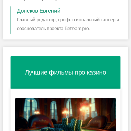
Донсков Евгений
Главный редактор, профессиональный каппер и
сооснователь проекта Betteam.pro.
Лучшие фильмы про казино