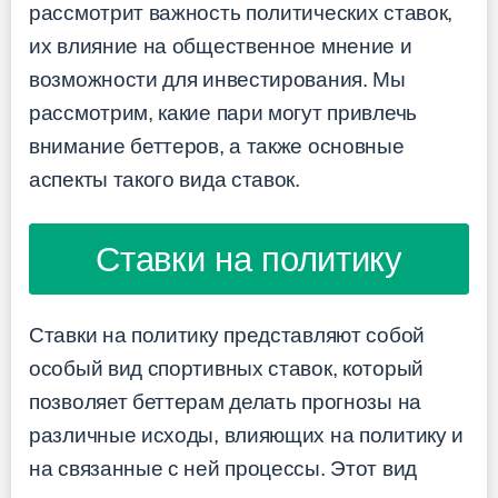
рассмотрит важность политических ставок,
их влияние на общественное мнение и
возможности для инвестирования. Мы
рассмотрим, какие пари могут привлечь
внимание беттеров, а также основные
аспекты такого вида ставок.
Ставки на политику
Ставки на политику представляют собой
особый вид спортивных ставок, который
позволяет беттерам делать прогнозы на
различные исходы, влияющих на политику и
на связанные с ней процессы. Этот вид