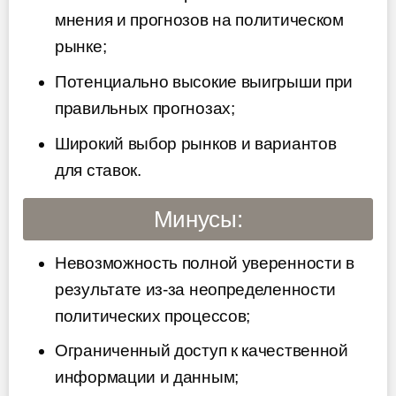
мнения и прогнозов на политическом
рынке;
Потенциально высокие выигрыши при
правильных прогнозах;
Широкий выбор рынков и вариантов
для ставок.
Минусы:
Невозможность полной уверенности в
результате из-за неопределенности
политических процессов;
Ограниченный доступ к качественной
информации и данным;