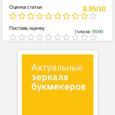
Оценка статьи
8.95/10
Поставь оценку
Голосов:
55093