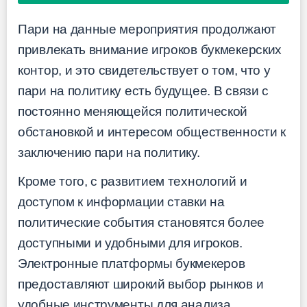
Пари на данные мероприятия продолжают
привлекать внимание игроков букмекерских
контор, и это свидетельствует о том, что у
пари на политику есть будущее. В связи с
постоянно меняющейся политической
обстановкой и интересом общественности к
заключению пари на политику.
Кроме того, с развитием технологий и
доступом к информации ставки на
политические события становятся более
доступными и удобными для игроков.
Электронные платформы букмекеров
предоставляют широкий выбор рынков и
удобные инструменты для анализа.