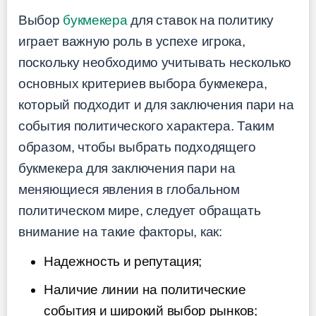
Выбор
букмекера
для ставок на политику
играет важную роль в успехе игрока,
поскольку необходимо учитывать несколько
основных критериев выбора букмекера,
который подходит и для заключения пари на
события политического характера. Таким
образом, чтобы выбрать подходящего
букмекера для заключения пари на
меняющиеся явления в глобальном
политическом мире, следует обращать
внимание на такие факторы, как:
Надежность и репутация;
Наличие линии на политические
события и широкий выбор рынков;