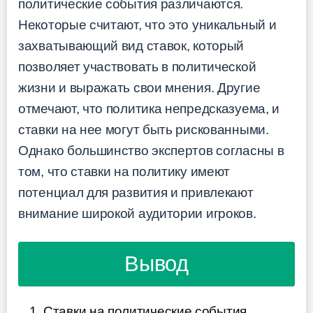
политические события различаются.
Некоторые считают, что это уникальный и
захватывающий вид ставок, который
позволяет участвовать в политической
жизни и выражать свои мнения. Другие
отмечают, что политика непредсказуема, и
ставки на нее могут быть рискованными.
Однако большинство экспертов согласны в
том, что ставки на политику имеют
потенциал для развития и привлекают
внимание широкой аудитории игроков.
Вывод
Ставки на политические события