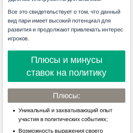
Все это свидетельствует о том, что данный
вид пари имеет высокий потенциал для
развития и продолжают привлекать интерес
игроков.
Плюсы и минусы
ставок на политику
Плюсы:
Уникальный и захватывающий опыт
участия в политических событиях;
Возможность выражения своего