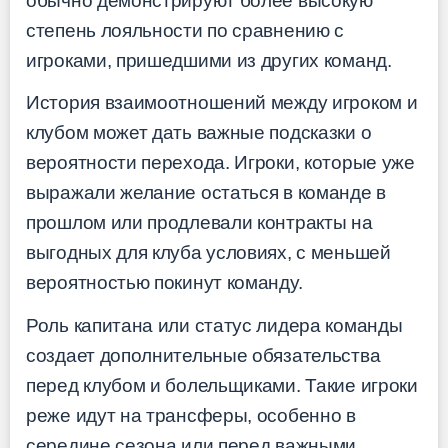
обычно демонстрируют более высокую
степень лояльности по сравнению с
игроками, пришедшими из других команд.
История взаимоотношений между игроком и
клубом может дать важные подсказки о
вероятности перехода. Игроки, которые уже
выражали желание остаться в команде в
прошлом или продлевали контракты на
выгодных для клуба условиях, с меньшей
вероятностью покинут команду.
Роль капитана или статус лидера команды
создает дополнительные обязательства
перед клубом и болельщиками. Такие игроки
реже идут на трансферы, особенно в
середине сезона или перед важными