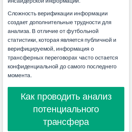
инсайдерской информации.
Сложность верификации информации
создает дополнительные трудности для
анализа. В отличие от футбольной
статистики, которая является публичной и
верифицируемой, информация о
трансферных переговорах часто остается
конфиденциальной до самого последнего
момента.
Как проводить анализ
потенциального
трансфера