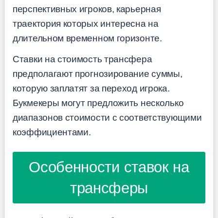
перспективных игроков, карьерная
траектория которых интересна на
длительном временном горизонте.
Ставки на стоимость трансфера
предполагают прогнозирование суммы,
которую заплатят за переход игрока.
Букмекеры могут предложить несколько
диапазонов стоимости с соответствующими
коэффициентами.
Особенности ставок на
трансферы