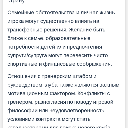
страну.
Семейные обстоятельства и личная жизнь
игрока могут существенно влиять на
трансферные решения. Желание быть
ближе к семье, образовательные
потребности детей или предпочтения
супруги/супруга могут перевесить чисто
спортивные и финансовые соображения.
Отношения с тренерским штабом и
руководством клуба также являются важным
мотивационным фактором. Конфликты с
тренером, разногласия по поводу игровой
философии или неудовлетворенность
условиями контракта могут стать
катализаторами для поиска нового клуба.