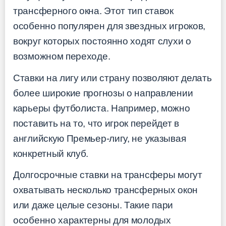
трансферного окна. Этот тип ставок
особенно популярен для звездных игроков,
вокруг которых постоянно ходят слухи о
возможном переходе.
Ставки на лигу или страну позволяют делать
более широкие прогнозы о направлении
карьеры футболиста. Например, можно
поставить на то, что игрок перейдет в
английскую Премьер-лигу, не указывая
конкретный клуб.
Долгосрочные ставки на трансферы могут
охватывать несколько трансферных окон
или даже целые сезоны. Такие пари
особенно характерны для молодых