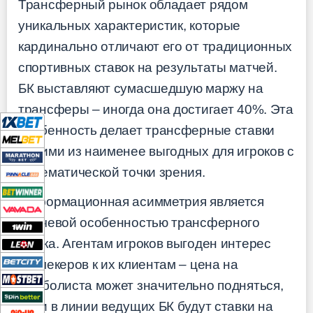
Трансферный рынок обладает рядом
уникальных характеристик, которые
кардинально отличают его от традиционных
спортивных ставок на результаты матчей.
БК выставляют сумасшедшую маржу на
трансферы – иногда она достигает 40%. Эта
особенность делает трансферные ставки
одними из наименее выгодных для игроков с
математической точки зрения.
Информационная асимметрия является
ключевой особенностью трансферного
рынка. Агентам игроков выгоден интерес
букмекеров к их клиентам – цена на
футболиста может значительно подняться,
если в линии ведущих БК будут ставки на