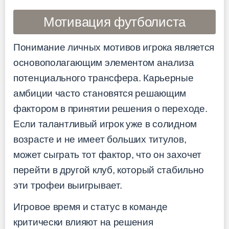
Мотивация футболиста
Понимание личных мотивов игрока является
основополагающим элементом анализа
потенциального трансфера. Карьерные
амбиции часто становятся решающим
фактором в принятии решения о переходе.
Если талантливый игрок уже в солидном
возрасте и не имеет больших титулов,
может сыграть тот фактор, что он захочет
перейти в другой клуб, который стабильно
эти трофеи выигрывает.
Игровое время и статус в команде
критически влияют на решения