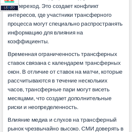
его переход. Это создает конфликт
интересов, где участники трансферного
процесса могут специально распространять
информацию для влияния на
коэффициенты.
Временная ограниченность трансферных
ставок связана с календарем трансферных
окон. В отличие от ставок на матчи, которые
рассчитываются в течение нескольких
часов, трансферные пари могут висеть
месяцами, что создает дополнительные
риски и неопределенность.
Влияние медиа и слухов на трансферный
рынок чрезвычайно высоко. СМИ доверять в