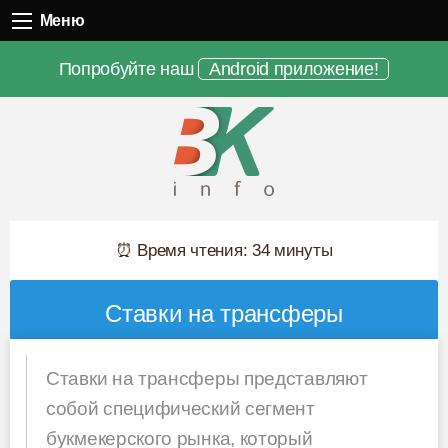
Меню
Меню
Попробуйте наш
Android приложение!
⏰ Время чтения: 34 минуты
Ставки на трансферы
Ставки на трансферы представляют
собой специфический сегмент
букмекерского рынка, который