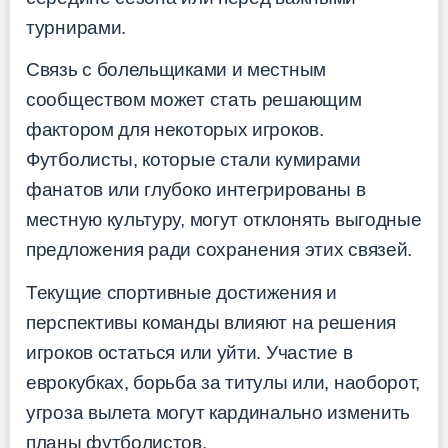
турнирами.
Связь с болельщиками и местным
сообществом может стать решающим
фактором для некоторых игроков.
Футболисты, которые стали кумирами
фанатов или глубоко интегрированы в
местную культуру, могут отклонять выгодные
предложения ради сохранения этих связей.
Текущие спортивные достижения и
перспективы команды влияют на решения
игроков остаться или уйти. Участие в
еврокубках, борьба за титулы или, наоборот,
угроза вылета могут кардинально изменить
планы футболистов.