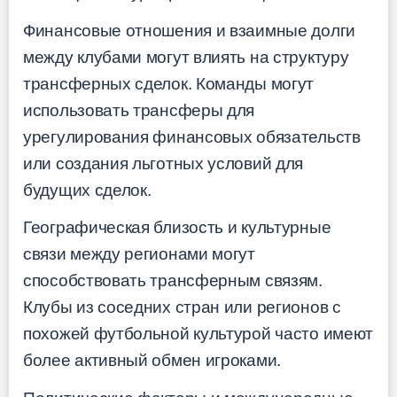
Финансовые отношения и взаимные долги
между клубами могут влиять на структуру
трансферных сделок. Команды могут
использовать трансферы для
урегулирования финансовых обязательств
или создания льготных условий для
будущих сделок.
Географическая близость и культурные
связи между регионами могут
способствовать трансферным связям.
Клубы из соседних стран или регионов с
похожей футбольной культурой часто имеют
более активный обмен игроками.