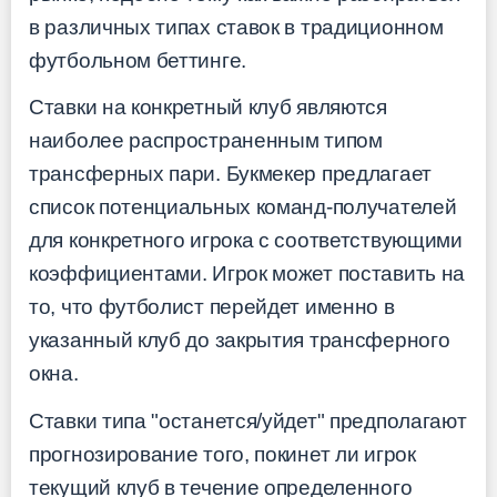
в различных типах ставок в традиционном
футбольном беттинге.
Ставки на конкретный клуб являются
наиболее распространенным типом
трансферных пари. Букмекер предлагает
список потенциальных команд-получателей
для конкретного игрока с соответствующими
коэффициентами. Игрок может поставить на
то, что футболист перейдет именно в
указанный клуб до закрытия трансферного
окна.
Ставки типа "останется/уйдет" предполагают
прогнозирование того, покинет ли игрок
текущий клуб в течение определенного