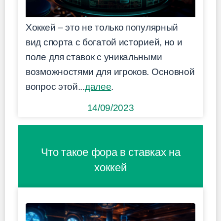
Хоккей – это не только популярный
вид спорта с богатой историей, но и
поле для ставок с уникальными
возможностями для игроков. Основной
вопрос этой...
далее
.
14/09/2023
Что такое фора в ставках на
хоккей