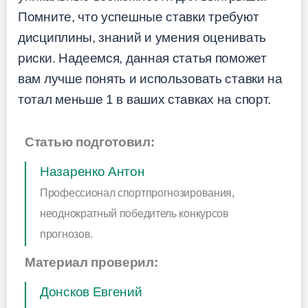
Помните, что успешные ставки требуют
дисциплины, знаний и умения оценивать
риски. Надеемся, данная статья поможет
вам лучше понять и использовать ставки на
тотал меньше 1 в ваших ставках на спорт.
Статью подготовил:
Назаренко Антон
Профессионал спортпрогнозирования,
неоднократный победитель конкурсов
прогнозов.
Материал проверил:
Донсков Евгений