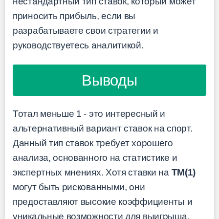
нестандартный тип ставок, который может
приносить прибыль, если вы
разрабатываете свои стратегии и
руководствуетесь аналитикой.
Выводы
Тотал меньше 1 - это интересный и
альтернативный вариант ставок на спорт.
Данный тип ставок требует хорошего
анализа, основанного на статистике и
экспертных мнениях. Хотя ставки на
ТМ(1)
могут быть рискованными, они
предоставляют высокие коэффициенты и
уникальные возможности для выигрыша.