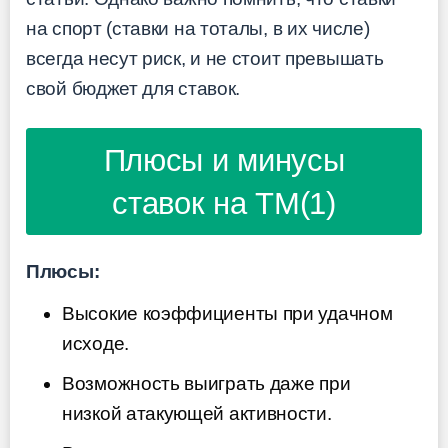
на спорт (ставки на тоталы, в их числе)
всегда несут риск, и не стоит превышать
свой бюджет для ставок.
Плюсы и минусы
ставок на ТМ(1)
Плюсы:
Высокие коэффициенты при удачном
исходе.
Возможность выиграть даже при
низкой атакующей активности.