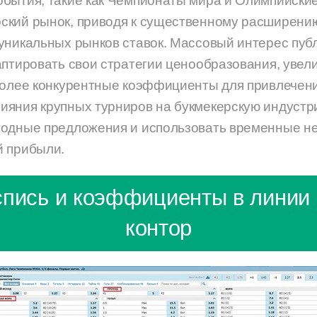
бытия, такие как Чемпионаты мира и Олимпийские
ский рынок, приводя к существенному расширени
уникальных рынков ставок. Массовый интерес публ
аптировать свои стратегии ценообразования, увел
более конкурентные коэффициенты для привлечени
яния крупных турниров на букмекерскую индустр
годные предложения и использовать временные н
й прибыли.
спись и коэффициенты в линии
контор