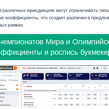
.
в различных юрисдикциях могут ограничивать типы
 коэффициенты, что создает различия в предлож
вых рамках.
чемпионатов Мира и Олимпийск
эффициенты и роспись букмеке