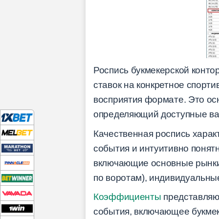
Роспись букмекерской конто
ставок на конкретное спорт
восприятия формате. Это ос
определяющий доступные ва
Качественная роспись харак
события и интуитивно понят
включающие основные рынки (
по воротам), индивидуальные
Коэффициенты
представляют
события, включающее букме