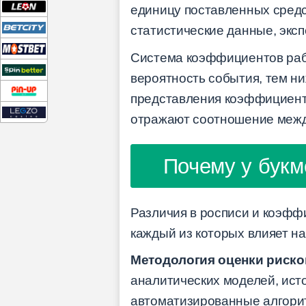
единицу поставленных средс
статистические данные, экс
Система коэффициентов рабо
вероятность события, тем н
представления коэффициенто
отражают соотношение межд
Почему у букм
Различия в росписи и коэф
каждый из которых влияет на
Методология оценки риско
аналитических моделей, ист
автоматизированные алгорит