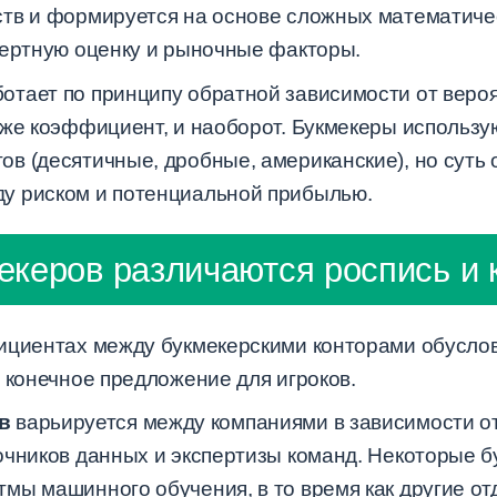
тв и формируется на основе сложных математиче
пертную оценку и рыночные факторы.
тает по принципу обратной зависимости от веро
иже коэффициент, и наоборот. Букмекеры использ
в (десятичные, дробные, американские), но суть
у риском и потенциальной прибылью.
екеров различаются роспись 
фициентах между букмекерскими конторами обусло
 конечное предложение для игроков.
в
варьируется между компаниями в зависимости о
очников данных и экспертизы команд. Некоторые б
мы машинного обучения, в то время как другие о