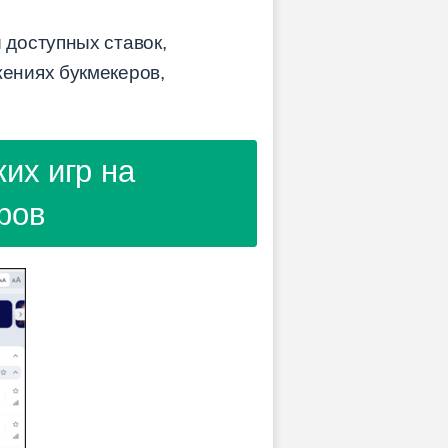
 доступных ставок,
ениях букмекеров,
их игр на
ров