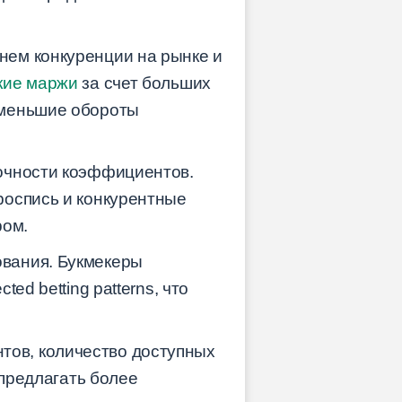
нем конкуренции на рынке и
кие маржи
за счет больших
 меньшие обороты
точности коэффициентов.
роспись и конкурентные
ром.
ования. Букмекеры
d betting patterns, что
тов, количество доступных
 предлагать более