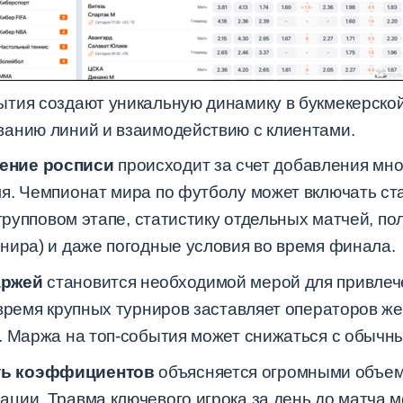
тия создают уникальную динамику в букмекерской
анию линий и взаимодействию с клиентами.
ение росписи
происходит за счет добавления мн
я. Чемпионат мира по футболу может включать ст
 групповом этапе, статистику отдельных матчей, по
нира) и даже погодные условия во время финала.
аржей
становится необходимой мерой для привлечен
 время крупных турниров заставляет операторов ж
. Маржа на топ-события может снижаться с обычны
ть коэффициентов
объясняется огромными объем
ции. Травма ключевого игрока за день до матча м