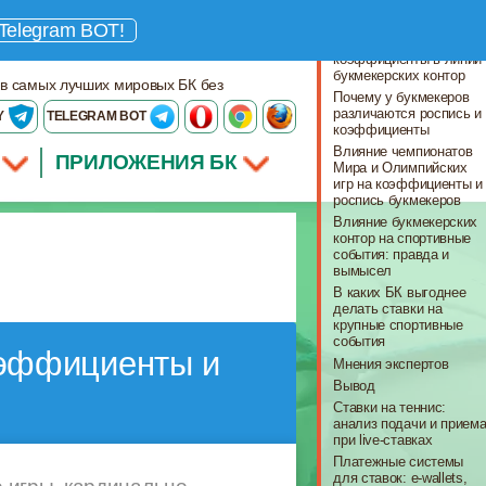
Что важно знать
Telegram BOT!
Что такое роспись и
коэффициенты в линии
букмекерских контор
 в самых лучших мировых БК без
Почему у букмекеров
различаются роспись и
Y
TELEGRAM BOT
коэффициенты
Влияние чемпионатов
ПРИЛОЖЕНИЯ БК
Мира и Олимпийских
игр на коэффициенты и
роспись букмекеров
Влияние букмекерских
контор на спортивные
события: правда и
вымысел
В каких БК выгоднее
делать ставки на
крупные спортивные
события
оэффициенты и
Мнения экспертов
Вывод
Ставки на теннис:
анализ подачи и прием
при live-ставках
Платежные системы
для ставок: e-wallets,