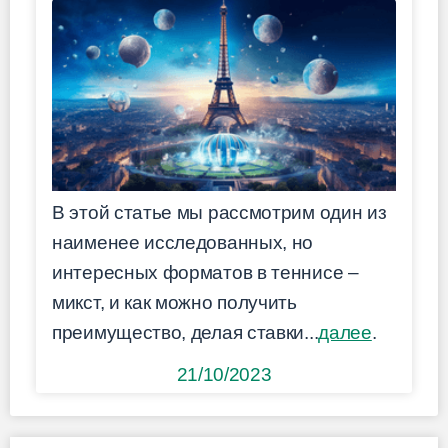
В этой статье мы рассмотрим один из
наименее исследованных, но
интересных форматов в теннисе –
микст, и как можно получить
преимущество, делая ставки...
далее
.
21/10/2023