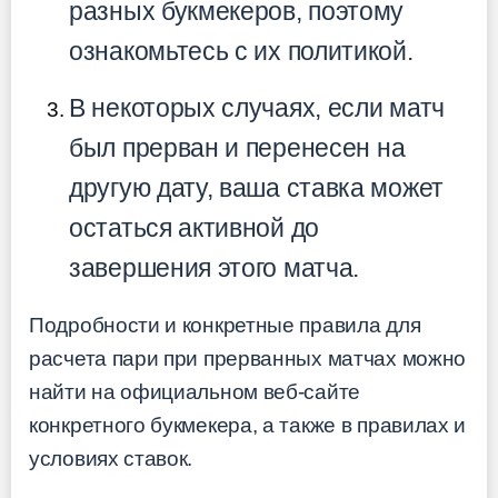
разных букмекеров, поэтому
ознакомьтесь с их политикой.
В некоторых случаях, если матч
был прерван и перенесен на
другую дату, ваша ставка может
остаться активной до
завершения этого матча.
Подробности и конкретные правила для
расчета пари при прерванных матчах можно
найти на официальном веб-сайте
конкретного букмекера, а также в правилах и
условиях ставок.