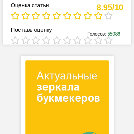
Оценка статьи
8.95/10
Поставь оценку
Голосов:
55086