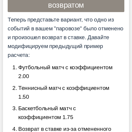
возвратом
Теперь представьте вариант, что одно из
событий в вашем "паровозе" было отменено
и произошел возврат в ставке. Давайте
модифицируем предыдущий пример
расчета:
Футбольный матч с коэффициентом
2.00
Теннисный матч с коэффициентом
1.50
Баскетбольный матч с
коэффициентом 1.75
Возврат в ставке из-за отмененного