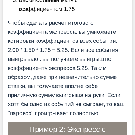
коэффициентом 1.75
Чтобы сделать расчет итогового
коэффициента экспресса, вы умножаете
котировки коэффициентов всех событий:
2.00 * 1.50 * 1.75 = 5.25. Если все события
выигрывают, вы получаете выигрыш по
коэффициенту экспресса 5.25. Таким
образом, даже при незначительно сумме
ставки, вы получаете вполне себе
приличную сумму выигрыша на руки. Если
хотя бы одно из событий не сыграет, то ваш
"паровоз" проигрывает полностью.
Пример 2: Экспресс с