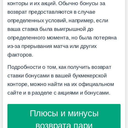
конторы и их акций. Обычно бонусы за
возврат предоставляются в случае
определенных условий, например, если
ваша ставка была выигрышной до
определенного момента, но была потеряна
из-за прерывания матча или других
факторов.
Подробности о том, как получить возврат
ставки бонусами в вашей букмекерской
конторе, можно найти на их официальном
сайте и в разделе с акциями и бонусами.
Плюсы и минусы
возврата пари