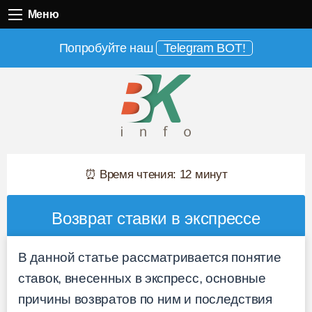
Меню
Меню
Попробуйте наш
Telegram BOT!
⏰ Время чтения: 12 минут
Возврат ставки в экспрессе
В данной статье рассматривается понятие
ставок, внесенных в экспресс, основные
причины возвратов по ним и последствия