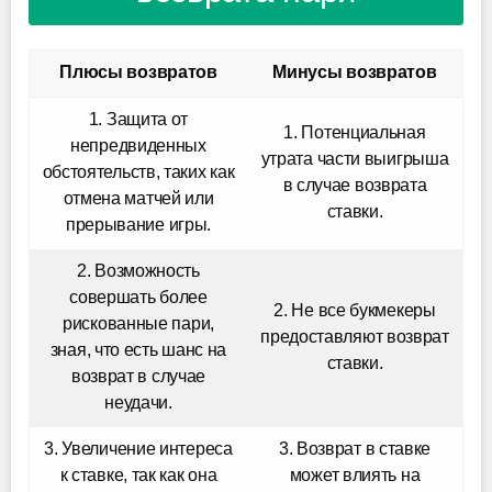
Плюсы возвратов
Минусы возвратов
1. Защита от
1. Потенциальная
непредвиденных
утрата части выигрыша
обстоятельств, таких как
в случае возврата
отмена матчей или
ставки.
прерывание игры.
2. Возможность
совершать более
2. Не все букмекеры
рискованные пари,
предоставляют возврат
зная, что есть шанс на
ставки.
возврат в случае
неудачи.
3. Увеличение интереса
3. Возврат в ставке
к ставке, так как она
может влиять на