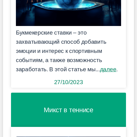
Букмекерские ставки – это
захватывающий способ добавить
эмоции и интерес к спортивным
событиям, а также возможность
заработать. В этой статье мы...
далее
.
27/10/2023
Микст в теннисе