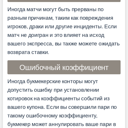
Иногда матчи могут быть прерваны по
разным причинам, таким как повреждения
игроков, драки или другие инциденты. Если
матч не доигран и это влияет на исход
вашего экспресса, вы также можете ожидать
возврата ставки.
Ошибочный коэффициент
Иногда букмекерские конторы могут
допустить ошибку при установлении
котировок на коэффициенты событий из
вашего купона. Если вы совершили пари по
такому ошибочному коэффициенту,
букмекер может аннулировать ваше пари в