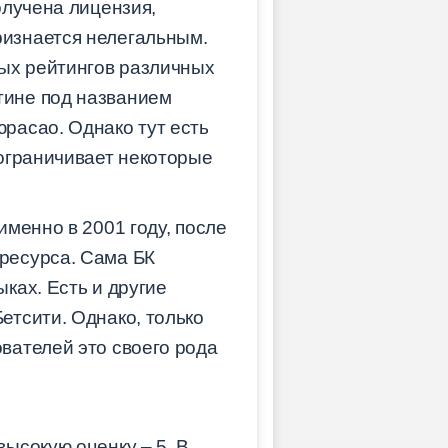
олучена лицензия,
ризнается нелегальным.
мых рейтингов различных
тине под названием
расао. Однако тут есть
 ограничивает некоторые
именно в 2001 году, после
ресурса. Сама БК
ках. Есть и другие
етсити. Однако, только
вателей это своего рода
высокую оценку – 5. В