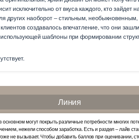
сит исключительно от вкуса каждого, кто зайдет н
для других наоборот – стильным, необыкновенным
 клиентов создавалось впечатление, что они зашл
, использующей шаблоны при формировании струк
утствует.
Линия
 в основном могут покрыть различные потребности многих по
чением, нежели способом заработка. Есть и раздел – лайв ста
тоже не вызывает. Чтобы добавить баллов при оценивании, сто