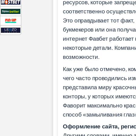
ресурсов, которые запреще
соответственно осуществл
Это оправдывает тот факт,
букмекеров или она получ
интернет Фавбет работает 
некоторые детали. Компани
возможности.
Как уже было отмечено, ко
чего часто проводились и
представила миру красочны
конторы, у которых имеютс
Фаворит максимально красо
способ «замыливания глаз
Оформление сайта, реги
Другими словами, именно з