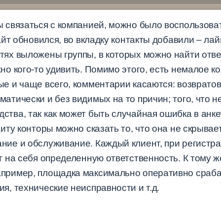
 связаться с компанией, можно было воспользова
айт обновился, во вкладку контакты добавили – лай
тях выложены группы, в которых можно найти отв
но кого-то удивить. Помимо этого, есть немалое 
е и чаще всего, комментарии касаются: возврато
атически и без видимых на то причин; того, что 
тва, так как может быть случайная ошибка в анкет
иту конторы можно сказать то, что она не скрывае
ние и обслуживание. Каждый клиент, при регистра
т на себя определенную ответственность. К тому ж
пример, площадка максимально оперативно сраба
я, технические неисправности и т.д.