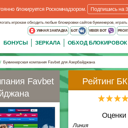
тоянно блокируется Роскомнадзором.
Подпишись на
могать игрокам обходить любые блокировки сайтов букмекеров, играть
УМНАЯ ЗАКЛАДКА
БОТ
VIBER BOT
PROX
БОНУСЫ
ЗЕРКАЛА
ОБХОД БЛОКИРОВОК
Букмекерская компания Favbet для Азербайджана
пания Favbet
Рейтинг Б
айджана
Оценки 
Линия