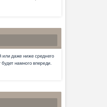
й или даже ниже среднего
 будет намного впереди.