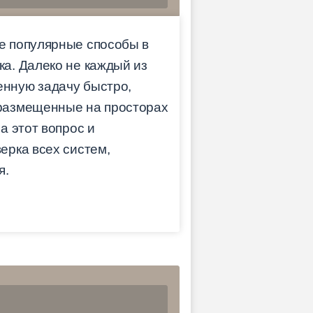
е популярные способы в
ка. Далеко не каждый из
енную задачу быстро,
 размещенные на просторах
а этот вопрос и
ерка всех систем,
я.