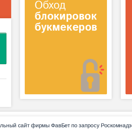
альный сайт фирмы ФавБет по запросу Роскомнадз