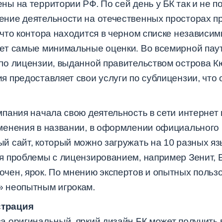
ны на территории РФ. По сей день у БК так и не п
ение деятельности на отечественных просторах п
 что контора находится в черном списке независи
ает самые минимальные оценки. Во всемирной пау
по лицензии, выданной правительством острова Кю
я предоставляет свои услуги по сублицензии, что
мпания начала свою деятельность в сети интернет 
зменения в названии, в оформлении официального 
й сайт, который можно загружать на 10 разных язы
я проблемы с лицензированием, например Зенит, Б
чен, ярок. По мнению экспертов и опытных пользо
» неопытным игрокам.
страция
а оригинальный, яркий дизайн БК может получить 