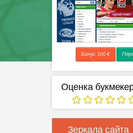
Бонус 100 €
Пер
Оценка букмеке
Зеркала сайта