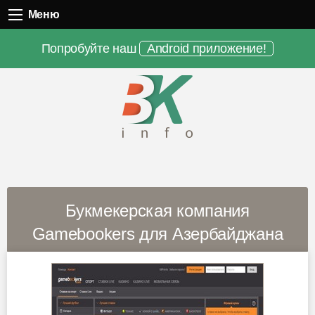
Меню
Меню
Попробуйте наш
Android приложение!
Букмекерская компания
Gamebookers для Азербайджана