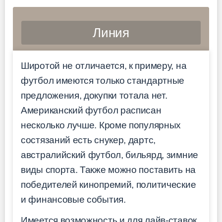
Линия
Широтой не отличается, к примеру, на
футбол имеются только стандартные
предложения, докупки тотала нет.
Американский футбол расписан
несколько лучше. Кроме популярных
состязаний есть снукер, дартс,
австралийский футбол, бильярд, зимние
виды спорта. Также можно поставить на
победителей кинопремий, политические
и финансовые события.
Имеется возможность и для лайв-ставок,