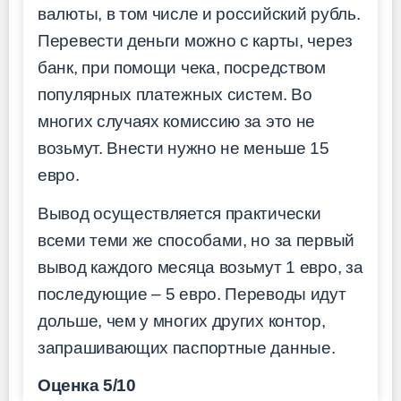
валюты, в том числе и российский рубль.
Перевести деньги можно с карты, через
банк, при помощи чека, посредством
популярных платежных систем. Во
многих случаях комиссию за это не
возьмут. Внести нужно не меньше 15
евро.
Вывод осуществляется практически
всеми теми же способами, но за первый
вывод каждого месяца возьмут 1 евро, за
последующие – 5 евро. Переводы идут
дольше, чем у многих других контор,
запрашивающих паспортные данные.
Оценка 5/10