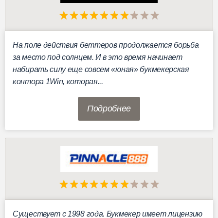
На поле действия беттеров продолжается борьба
за место под солнцем. И в это время начинает
набирать силу еще совсем «юная» букмекерская
контора 1Win, которая...
Подробнее
Существует с 1998 года. Букмекер имеет лицензию