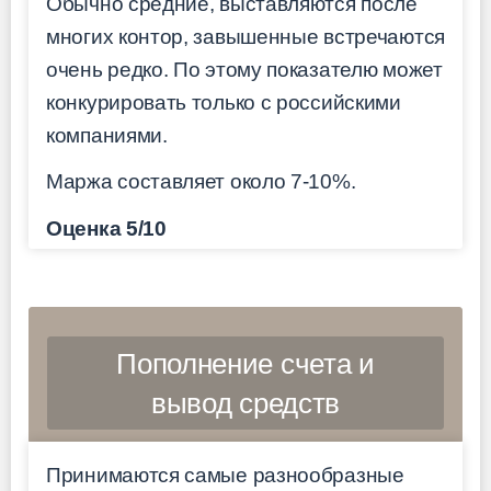
Обычно средние, выставляются после
многих контор, завышенные встречаются
очень редко. По этому показателю может
конкурировать только с российскими
компаниями.
Маржа составляет около 7-10%.
Оценка 5/10
Пополнение счета и
вывод средств
Принимаются самые разнообразные