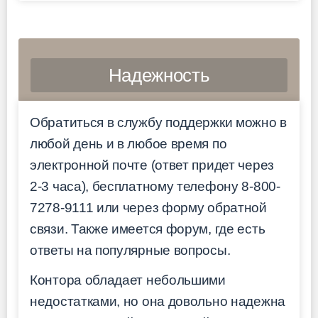
Надежность
Обратиться в службу поддержки можно в
любой день и в любое время по
электронной почте (ответ придет через
2-3 часа), бесплатному телефону 8-800-
7278-9111 или через форму обратной
связи. Также имеется форум, где есть
ответы на популярные вопросы.
Контора обладает небольшими
недостатками, но она довольно надежна