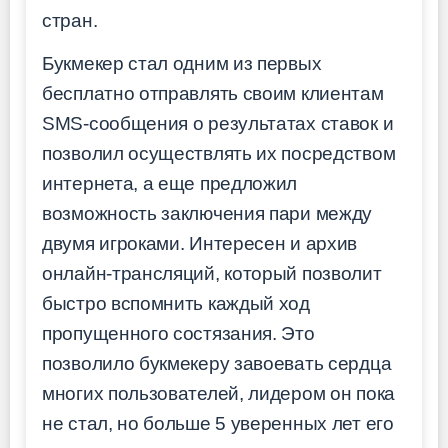
стран.
Букмекер стал одним из первых
бесплатно отправлять своим клиентам
SMS-сообщения о результатах ставок и
позволил осуществлять их посредством
интернета, а еще предложил
возможность заключения пари между
двумя игроками. Интересен и архив
онлайн-трансляций, который позволит
быстро вспомнить каждый ход
пропущенного состязания. Это
позволило букмекеру завоевать сердца
многих пользователей, лидером он пока
не стал, но больше 5 уверенных лет его