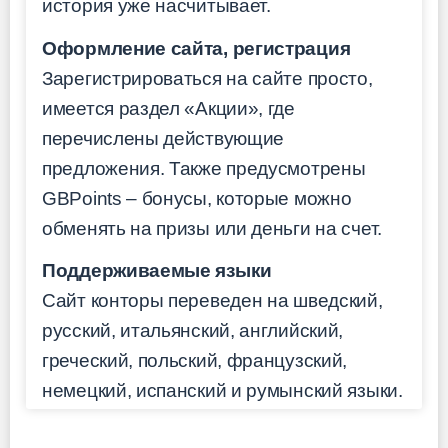
история уже насчитывает.
Оформление сайта, регистрация
Зарегистрироваться на сайте просто,
имеется раздел «Акции», где
перечислены действующие
предложения. Также предусмотрены
GBPoints – бонусы, которые можно
обменять на призы или деньги на счет.
Поддерживаемые языки
Сайт конторы переведен на шведский,
русский, итальянский, английский,
греческий, польский, французский,
немецкий, испанский и румынский языки.