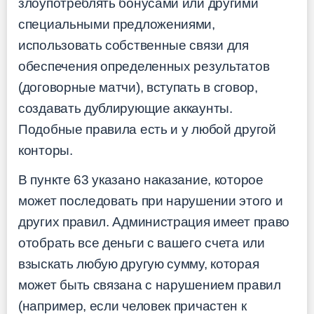
злоупотреблять бонусами или другими
специальными предложениями,
использовать собственные связи для
обеспечения определенных результатов
(договорные матчи), вступать в сговор,
создавать дублирующие аккаунты.
Подобные правила есть и у любой другой
конторы.
В пункте 63 указано наказание, которое
может последовать при нарушении этого и
других правил. Администрация имеет право
отобрать все деньги с вашего счета или
взыскать любую другую сумму, которая
может быть связана с нарушением правил
(например, если человек причастен к