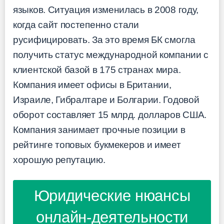
языков. Ситуация изменилась в 2008 году,
когда сайт постепенно стали
русифицировать. За это время БК смогла
получить статус международной компании с
клиентской базой в 175 странах мира.
Компания имеет офисы в Британии,
Израиле, Гибралтаре и Болгарии. Годовой
оборот составляет 15 млрд. долларов США.
Компания занимает прочные позиции в
рейтинге топовых букмекеров и имеет
хорошую репутацию.
Юридические нюансы
онлайн-деятельности