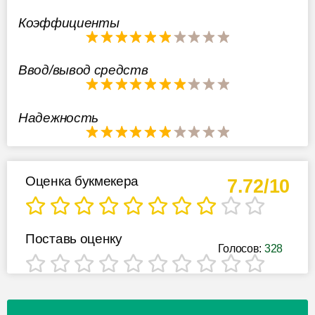
Коэффициенты
Ввод/вывод средств
Надежность
Оценка букмекера
7.72/10
Поставь оценку
Голосов:
328