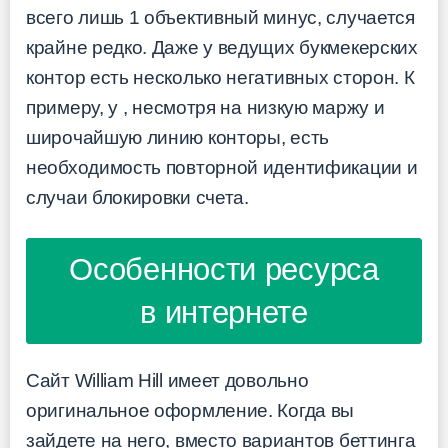
всего лишь 1 объективный минус, случается
крайне редко. Даже у ведущих букмекерских
контор есть несколько негативных сторон. К
примеру, у
, несмотря на низкую маржу и
широчайшую линию конторы, есть
необходимость повторной идентификации и
случаи блокировки счета.
Особенности ресурса
в интернете
Сайт William Hill имеет довольно
оригинальное оформление. Когда вы
зайдете на него, вместо вариантов беттинга