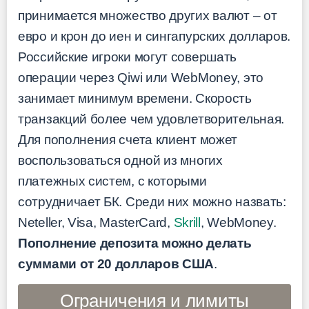
принимается множество других валют – от
евро и крон до иен и сингапурских долларов.
Российские игроки могут совершать
операции через Qiwi или WebMoney, это
занимает минимум времени. Скорость
транзакций более чем удовлетворительная.
Для пополнения счета клиент может
воспользоваться одной из многих
платежных систем, с которыми
сотрудничает БК. Среди них можно назвать:
Neteller, Visa, MasterCard,
Skrill
, WebMoney.
Пополнение депозита можно делать
суммами от 20 долларов США
.
Ограничения и лимиты