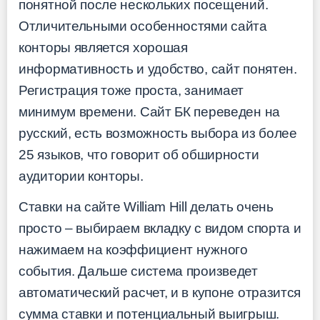
понятной после нескольких посещений.
Отличительными особенностями сайта
конторы является хорошая
информативность и удобство, сайт понятен.
Регистрация тоже проста, занимает
минимум времени. Сайт БК переведен на
русский, есть возможность выбора из более
25 языков, что говорит об обширности
аудитории конторы.
Ставки на сайте William Hill делать очень
просто – выбираем вкладку с видом спорта и
нажимаем на коэффициент нужного
события. Дальше система произведет
автоматический расчет, и в купоне отразится
сумма ставки и потенциальный выигрыш.