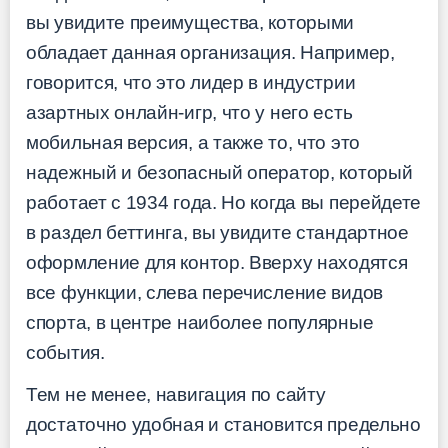
вы увидите преимущества, которыми
обладает данная организация. Например,
говорится, что это лидер в индустрии
азартных онлайн-игр, что у него есть
мобильная версия, а также то, что это
надежный и безопасный оператор, который
работает с 1934 года. Но когда вы перейдете
в раздел беттинга, вы увидите стандартное
оформление для контор. Вверху находятся
все функции, слева перечисление видов
спорта, в центре наиболее популярные
события.
Тем не менее, навигация по сайту
достаточно удобная и становится предельно