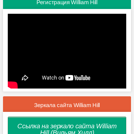
Регистрация William Hill
Зеркала сайта William Hill
Ссылка на зеркало сайта William
Hill (Вильям Хилл)