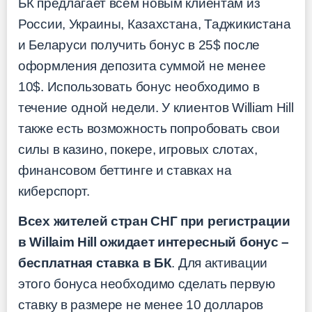
БК предлагает всем новым клиентам из
России, Украины, Казахстана, Таджикистана
и Беларуси получить бонус в 25$ после
оформления депозита суммой не менее
10$. Использовать бонус необходимо в
течение одной недели. У клиентов William Hill
также есть возможность попробовать свои
силы в казино, покере, игровых слотах,
финансовом беттинге и ставках на
киберспорт.
Всех жителей стран СНГ при регистрации
в Willaim Hill ожидает интересный бонус –
бесплатная ставка в БК
. Для активации
этого бонуса необходимо сделать первую
ставку в размере не менее 10 долларов