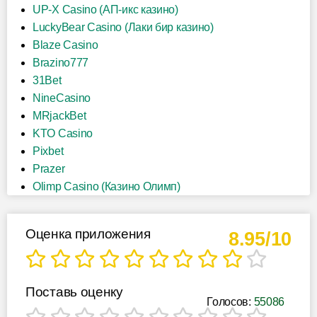
UP-X Casino (АП-икс казино)
LuckyBear Casino (Лаки бир казино)
Blaze Casino
Brazino777
31Bet
NineCasino
MRjackBet
KTO Casino
Pixbet
Prazer
Olimp Casino (Казино Олимп)
Оценка приложения
8.95/10
Поставь оценку
Голосов:
55086