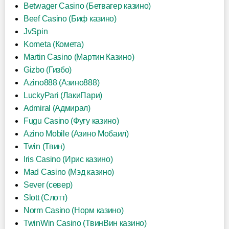
Betwager Casino (Бетвагер казино)
Beef Casino (Биф казино)
JvSpin
Kometa (Комета)
Martin Casino (Мартин Казино)
Gizbo (Гизбо)
Azino888 (Азино888)
LuckyPari (ЛакиПари)
Admiral (Адмирал)
Fugu Casino (Фугу казино)
Azino Mobile (Азино Мобаил)
Twin (Твин)
Iris Casino (Ирис казино)
Mad Casino (Мэд казино)
Sever (север)
Slott (Слотт)
Norm Casino (Норм казино)
TwinWin Casino (ТвинВин казино)