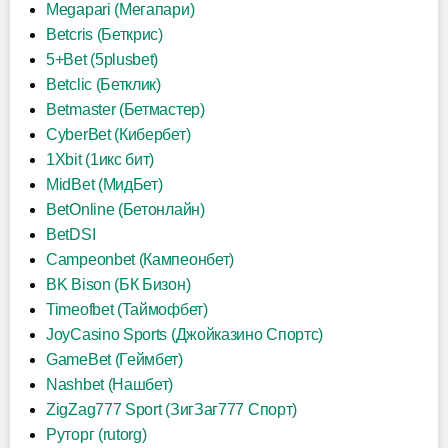
Megapari (Мегапари)
Betcris (Беткрис)
5+Bet (5plusbet)
Betclic (Бетклик)
Betmaster (Бетмастер)
CyberBet (Кибербет)
1Xbit (1икс бит)
MidBet (МидБет)
BetOnline (Бетонлайн)
BetDSI
Campeonbet (Кампеонбет)
BK Bison (БК Бизон)
Timeofbet (Таймофбет)
JoyCasino Sports (Джойказино Спортс)
GameBet (Геймбет)
Nashbet (Нашбет)
ZigZag777 Sport (ЗигЗаг777 Спорт)
Руторг (rutorg)