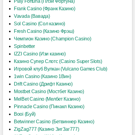
Play Fortuna (Плэй Фортуна)
Frank Casino (Франк Казино)
Vavada (Вавада)
Sol Casino (Сол казино)
Fresh Casino (Казино Фрэш)
Чемпион Казино (Champion Casino)
Spinbetter
IZZI Casino (Изи казино)
Казино Супер Слотс (Casino Super Slots)
Игровой клуб Вулкан (Vulcano Games Club)
1win Casino (Казино 1Вин)
Drift Casino (Дрифт Казино)
Mostbet Casino (Мостбет Казино)
MelBet Casino (Мелбет Казино)
Pinnacle Casino (Пинакл Казино)
Booi (Буй)
Betwinner Casino (Бетвиннер Казино)
ZigZag777 (Казино ЗигЗаг777)