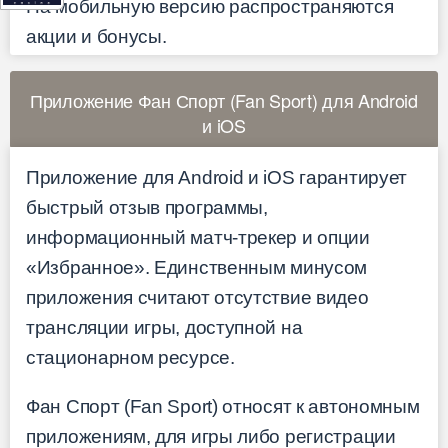
На мобильную версию распространяются
акции и бонусы.
Приложение Фан Спорт (Fan Sport) для Android
и iOS
Приложение для Android и iOS гарантирует
быстрый отзыв программы,
информационный матч-трекер и опции
«Избранное». Единственным минусом
приложения считают отсутствие видео
трансляции игры, доступной на
стационарном ресурсе.
Фан Спорт (Fan Sport) относят к автономным
приложениям, для игры либо регистрации