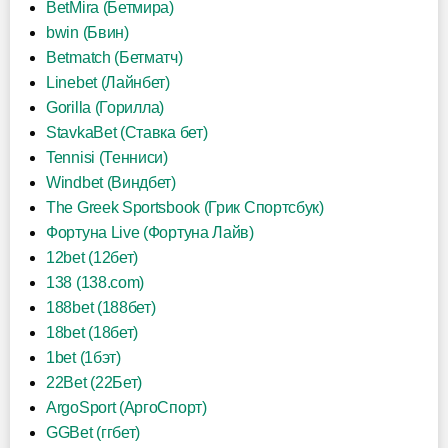
BetMira (Бетмира)
bwin (Бвин)
Betmatch (Бетматч)
Linebet (Лайнбет)
Gorilla (Горилла)
StavkaBet (Ставка бет)
Tennisi (Тенниси)
Windbet (Виндбет)
The Greek Sportsbook (Грик Спортсбук)
Фортуна Live (Фортуна Лайв)
12bet (12бет)
138 (138.com)
188bet (188бет)
18bet (18бет)
1bet (1бэт)
22Bet (22Бет)
ArgoSport (АргоСпорт)
GGBet (ггбет)