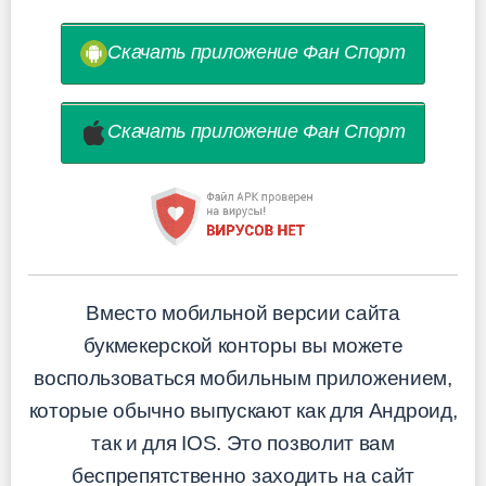
Скачать приложение Фан Спорт
Скачать приложение Фан Спорт
Вместо мобильной версии сайта
букмекерской конторы вы можете
воспользоваться мобильным приложением,
которые обычно выпускают как для Андроид,
так и для IOS. Это позволит вам
беспрепятственно заходить на сайт