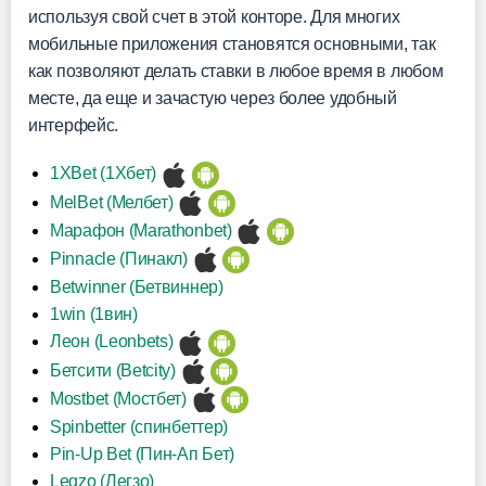
используя свой счет в этой конторе. Для многих
мобильные приложения становятся основными, так
как позволяют делать ставки в любое время в любом
месте, да еще и зачастую через более удобный
интерфейс.
1XBet (1Хбет)
MelBet (Мелбет)
Марафон (Marathonbet)
Pinnacle (Пинакл)
Betwinner (Бетвиннер)
1win (1вин)
Леон (Leonbets)
Бетсити (Betcity)
Mostbet (Мостбет)
Spinbetter (спинбеттер)
Pin-Up Bet (Пин-Ап Бет)
Legzo (Легзо)