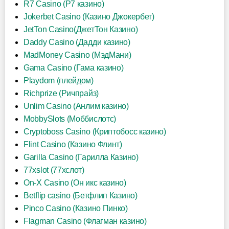
R7 Casino (Р7 казино)
Jokerbet Casino (Казино Джокербет)
JetTon Casino(ДжетТон Казино)
Daddy Casino (Дадди казино)
MadMoney Casino (МэдМани)
Gama Casino (Гама казино)
Playdom (плейдом)
Richprize (Ричпрайз)
Unlim Casino (Анлим казино)
MobbySlots (Моббислотс)
Cryptoboss Casino (Криптобосс казино)
Flint Casino (Казино Флинт)
Garilla Casino (Гарилла Казино)
77xslot (77хслот)
On-X Casino (Он икс казино)
Betflip casino (Бетфлип Казино)
Pinco Casino (Казино Пинко)
Flagman Casino (Флагман казино)