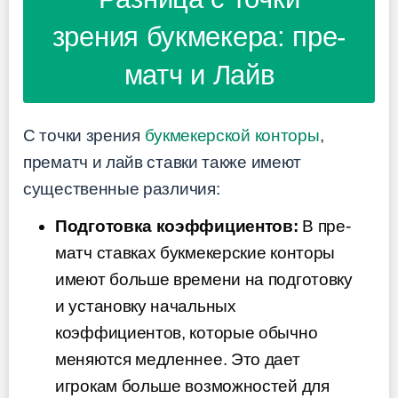
зрения букмекера: пре-
матч и Лайв
С точки зрения
букмекерской конторы
,
прематч и лайв ставки также имеют
существенные различия:
Подготовка коэффициентов:
В пре-
матч ставках букмекерские конторы
имеют больше времени на подготовку
и установку начальных
коэффициентов, которые обычно
меняются медленнее. Это дает
игрокам больше возможностей для