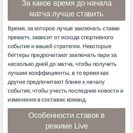
За какое время до начала
матча лучше ставить
Время, за которое лучше заключать ставки
прематч, зависит от исхода спортивного
события и вашей стратегии. Некоторые
беттеры предпочитают заключать пари за
несколько дней до матча, чтобы получить
лучшие коэффициенты, в то время как
другие предпочитают ближе к началу
события, чтобы учесть последние новости и
изменения в составах команд.
Особенности ставок в
режиме Live