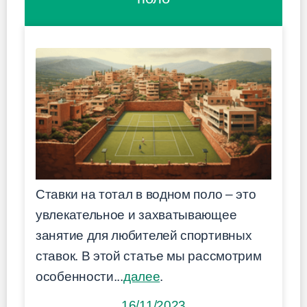
Ставки на тотал в водном поло – это
увлекательное и захватывающее
занятие для любителей спортивных
ставок. В этой статье мы рассмотрим
особенности...
далее
.
16/11/2023