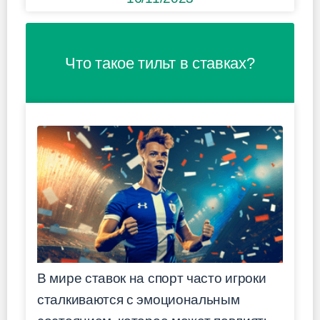
Что такое тильт в ставках?
В мире ставок на спорт часто игроки
сталкиваются с эмоциональным