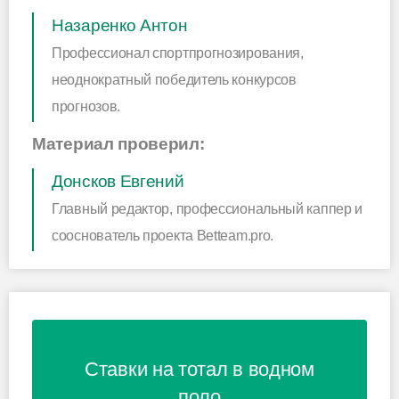
Назаренко Антон
Профессионал спортпрогнозирования,
неоднократный победитель конкурсов
прогнозов.
Материал проверил:
Донсков Евгений
Главный редактор, профессиональный каппер и
сооснователь проекта Betteam.pro.
Ставки на тотал в водном
поло