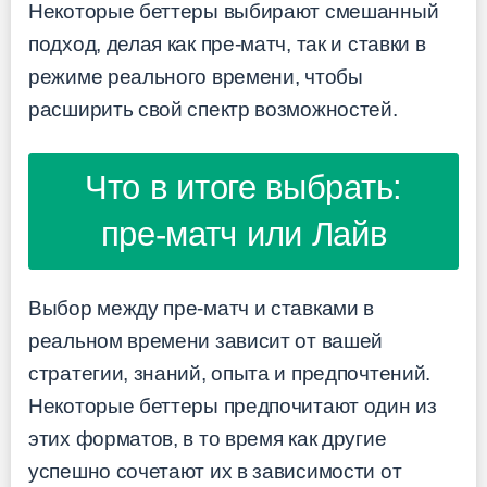
Некоторые беттеры выбирают смешанный
подход, делая как пре-матч, так и ставки в
режиме реального времени, чтобы
расширить свой спектр возможностей.
Что в итоге выбрать:
пре-матч или Лайв
Выбор между пре-матч и ставками в
реальном времени зависит от вашей
стратегии, знаний, опыта и предпочтений.
Некоторые беттеры предпочитают один из
этих форматов, в то время как другие
успешно сочетают их в зависимости от