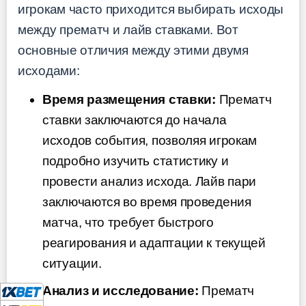
игрокам часто приходится выбирать исходы
между прематч и лайв ставками. Вот
основные отличия между этими двумя
исходами:
Время размещения ставки:
Прематч
ставки заключаются до начала
исходов события, позволяя игрокам
подробно изучить статистику и
провести анализ исхода. Лайв пари
заключаются во время проведения
матча, что требует быстрого
реагирования и адаптации к текущей
ситуации.
Анализ и исследование:
Прематч