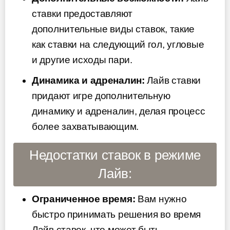
ставки предоставляют
дополнительные виды ставок, такие
как ставки на следующий гол, угловые
и другие исходы пари.
Динамика и адреналин:
Лайв ставки
придают игре дополнительную
динамику и адреналин, делая процесс
более захватывающим.
Недостатки ставок в режиме
Лайв:
Ограниченное время:
Вам нужно
быстро принимать решения во время
Лайв ставок, что может быть