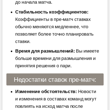
до начала матча.
Стабильность коэффициентов:
Коэффициенты в пре-матч ставках
обычно меняются медленнее, что
позволяет более точно планировать
ставки.
Время для размышлений:
Вы имеете
больше времени для размышления и
принятия решения о пари.
Недостатки ставок пре-матч:
Изменение обстоятельств:
Новости
и изменения в составах команд могут
повлиять на исход матча после