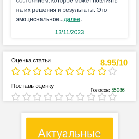
состоянием, которое может повлиять
на их решения и результаты. Это
эмоциональное...
далее
.
13/11/2023
Оценка статьи
8.95/10
Поставь оценку
Голосов:
55086