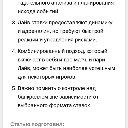
тщательного анализа и планирования
исхода событий.
Лайв ставки предоставляют динамику
и адреналин, но требуют быстрой
реакции и управления рисками.
Комбинированный подход, который
включает в себя и пре-матч, и пари
Лайв, может быть наиболее успешным
для некоторых игроков.
Важно помнить о контроле над
банкроллом вне зависимости от
выбранного формата ставок.
Статью подготовил: