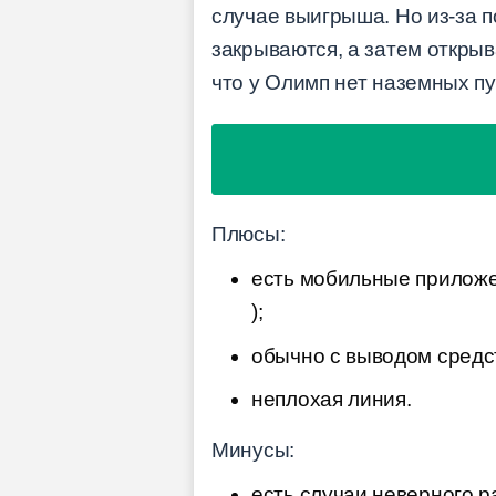
случае выигрыша. Но из-за 
закрываются, а затем откры
что у Олимп нет наземных пу
Плюсы:
есть мобильные приложен
);
обычно с выводом средст
неплохая линия.
Минусы:
есть случаи неверного р