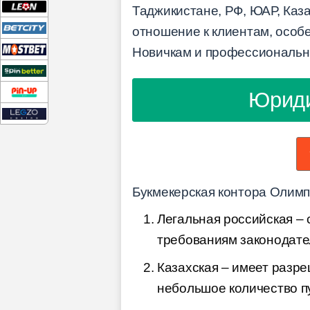
Таджикистане, РФ, ЮАР, Каз
отношение к клиентам, особ
Новичкам и профессиональны
Юриди
Букмекерская контора Олимп
Легальная российская –
требованиям законодате
Казахская – имеет разр
небольшое количество пу