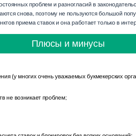
постоянных проблем и разногласий в законодатель
ваются снова, поэтому не пользуются большой поп
нктов приема ставок и она работает только в инте
Плюсы и минусы
ия (у многих очень уважаемых букмекерских орга
в не возникает проблем;
асчета ставок и блокировок без всяких оснований;