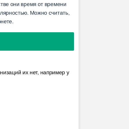
стве они время от времени
улярностью. Можно считать,
рнете.
низаций их нет, например у