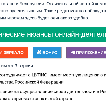
ахстане и Белоруссии. Отличительной чертой комп
енно русскоязычным. Такое редко можно наблюдать
м игрокам здесь будет одинаково удобно.
ческие нюансы онлайн-деятел
⭐ ЗЕРКАЛО
🎁 БОНУС
📲 ПРИЛОЖЕНИ
 имеет 3 версии:
 сотрудничает с ЦУПИС, имеет местную лицензию и
льства Российской Федерации.
ешение на осуществление своей деятельности в Ре
нктов приема ставок в этой стране.