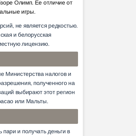
зоре Олимп. Ее отличие от
уальные игры.
рсий, не является редкостью.
ская и белорусская
 местную лицензию.
ие Министерства налогов и
разрешения, полученного на
заций выбирают этот регион
расао или Мальты.
 пари и получать деньги в