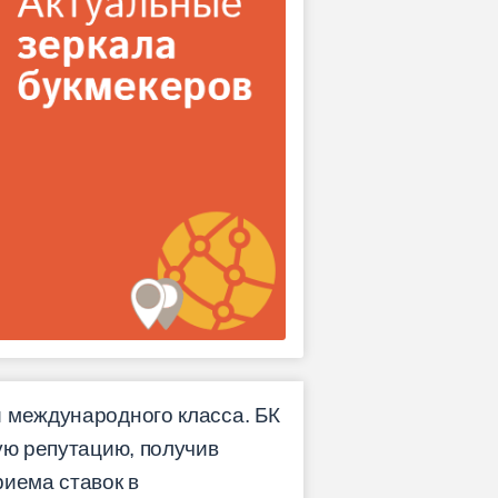
й международного класса. БК
ую репутацию, получив
риема ставок в