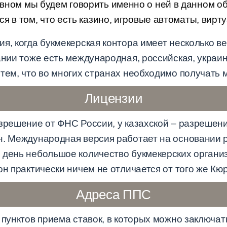
вном мы будем говорить именно о ней в данном об
ся в том, что есть казино, игровые автоматы, вирт
я, когда букмекерская контора имеет несколько ве
пании
тоже есть международная, российская, украин
 тем, что во многих странах необходимо получать
Лицензии
азрешение от ФНС России, у казахской – разрешен
н. Международная версия работает на основании 
 день небольшое количество букмекерских органи
он практически ничем не отличается от того же Кю
Адреса ППС
 пунктов приема ставок, в которых можно заключать