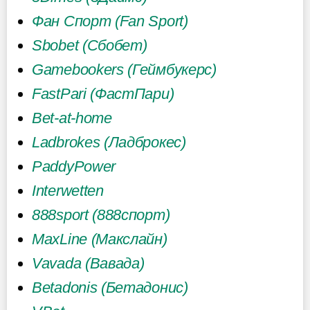
Фан Спорт (Fan Sport)
Sbobet (Сбобет)
Gamebookers (Геймбукерс)
FastPari (ФастПари)
Bet-at-home
Ladbrokes (Ладброкес)
PaddyPower
Interwetten
888sport (888спорт)
MaxLine (Макслайн)
Vavada (Вавада)
Betadonis (Бетадонис)