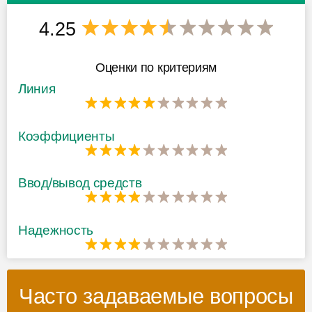
4.25
Оценки по критериям
Линия
Коэффициенты
Ввод/вывод средств
Надежность
Часто задаваемые вопросы