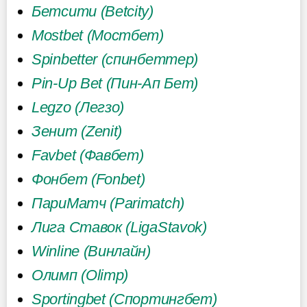
Бетсити (Betcity)
Mostbet (Мостбет)
Spinbetter (спинбеттер)
Pin-Up Bet (Пин-Ап Бет)
Legzo (Легзо)
Зенит (Zenit)
Favbet (Фавбет)
Фонбет (Fonbet)
ПариМатч (Parimatch)
Лига Ставок (LigaStavok)
Winline (Винлайн)
Олимп (Olimp)
Sportingbet (Спортингбет)