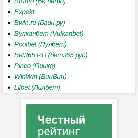
BKinfo (БК инфо)
Expekt
Bwin.ru (Бвин.ру)
Вулканбет (Vulkanbet)
Poolbet (Пулбет)
Bet365 RU (бет365 рус)
Pinco (Пинко)
WinWin (ВинВин)
Lilbet (Лилбет)