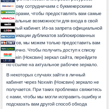
поэтому сотрудничаем с букмекерскими
конторами, чтобы предоставлять вам самые
актуальные возможности для входа в свой
личный кабинет. Из-за запрета официальной
публикации дубликатов заблокированных
сайтов, мы можем только предоставить вам
их лично. Чтобы получить доступ к списку
Noxwin (Ноксвин) зеркал сайта, перейдите
по ссылке на актуальное рабочее зеркало.
В некоторых случаях зайти в личный
кабинет через Noxwin (Ноксвин) зеркало не
получается. При таких проблемах свяжитесь
с нами, чтобы мы могли исправить ошибку и
подсказать вам другой способ обхода