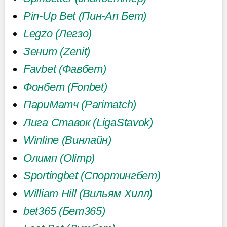
Pin-Up Bet (Пин-Ап Бет)
Legzo (Легзо)
Зенит (Zenit)
Favbet (Фавбет)
Фонбет (Fonbet)
ПариМатч (Parimatch)
Лига Ставок (LigaStavok)
Winline (Винлайн)
Олимп (Olimp)
Sportingbet (Спортингбет)
William Hill (Вильям Хилл)
bet365 (Бет365)