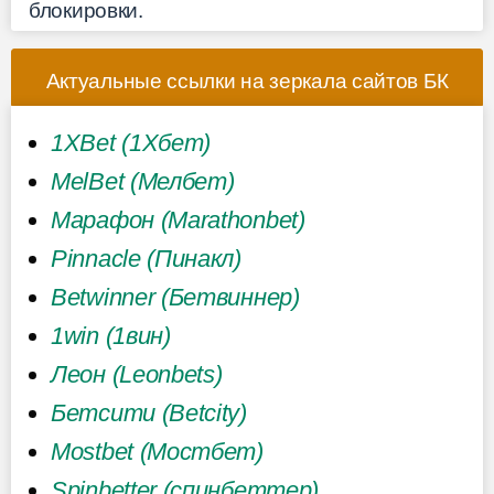
блокировки.
Актуальные ссылки на зеркала сайтов БК
1XBet (1Хбет)
MelBet (Мелбет)
Марафон (Marathonbet)
Pinnacle (Пинакл)
Betwinner (Бетвиннер)
1win (1вин)
Леон (Leonbets)
Бетсити (Betcity)
Mostbet (Мостбет)
Spinbetter (спинбеттер)