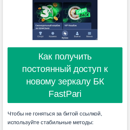
Как получить
постоянный доступ к
новому зеркалу БК
FastPari
Чтобы не гоняться за битой ссылкой,
используйте стабильные методы: