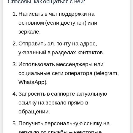
Способы, как общаться с ней:
Написать в чат поддержки на
основном (если доступен) или
зеркале.
Отправить эл. почту на адрес,
указанный в разделах контактов.
Использовать мессенджеры или
социальные сети оператора (telegram,
WhatsApp).
Запросить в саппорте актуальную
ссылку на зеркало прямо в
обращении.
Получить персональную ссылку на
зеркало от службы – некоторые