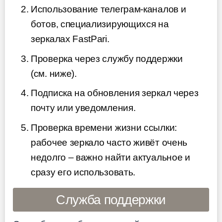
Использование телеграм-каналов и
ботов, специализирующихся на
зеркалах FastPari.
Проверка через службу поддержки
(см. ниже).
Подписка на обновления зеркал через
почту или уведомления.
Проверка времени жизни ссылки:
рабочее зеркало часто живёт очень
недолго – важно найти актуальное и
сразу его использовать.
Служба поддержки