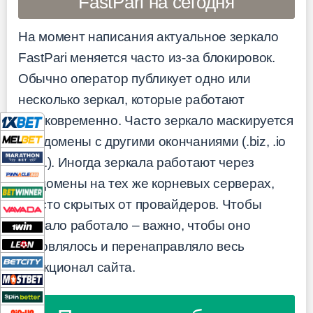
FastPari на сегодня
На момент написания актуальное зеркало
FastPari меняется часто из-за блокировок.
Обычно оператор публикует одно или
несколько зеркал, которые работают
кратковременно. Часто зеркало маскируется
под домены с другими окончаниями (.biz, .io
и др.). Иногда зеркала работают через
субдомены на тех же корневых серверах,
просто скрытых от провайдеров. Чтобы
зеркало работало – важно, чтобы оно
обновлялось и перенаправляло весь
функционал сайта.