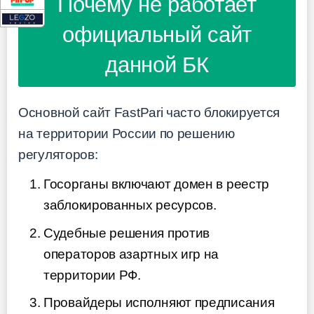
Почему не работает
официальный сайт
данной БК
Основной сайт FastPari часто блокируется
на территории России по решению
регуляторов:
Госорганы включают домен в реестр
заблокированных ресурсов.
Судебные решения против
операторов азартных игр на
территории РФ.
Провайдеры исполняют предписания