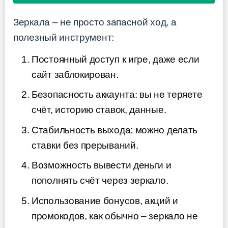
Зеркала – не просто запасной ход, а
полезный инструмент:
Постоянный доступ к игре, даже если
сайт заблокирован.
Безопасность аккаунта: вы не теряете
счёт, историю ставок, данные.
Стабильность выхода: можно делать
ставки без прерываний.
Возможность вывести деньги и
пополнять счёт через зеркало.
Использование бонусов, акций и
промокодов, как обычно – зеркало не