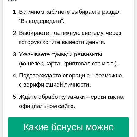
В личном кабинете выбираете раздел
“Вывод средств”.
Выбираете платежную систему, через
которую хотите вывести деньги.
Указываете сумму и реквизиты
(кошелёк, карта, криптовалюта и т.п.).
Подтверждаете операцию – возможно,
с верификацией личности.
Ждёте обработку заявки – сроки как на
официальном сайте.
Какие бонусы можно