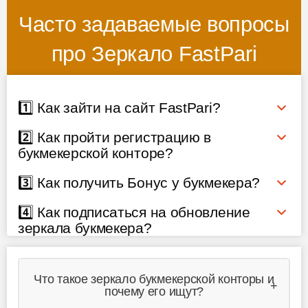
Часто задаваемые вопросы
про Зеркало FastPari
1️⃣ Как зайти на сайт FastPari?
2️⃣ Как пройти регистрацию в
букмекерской конторе?
3️⃣ Как получить Бонус у букмекера?
4️⃣ Как подписаться на обновление
зеркала букмекера?
Что такое зеркало букмекерской конторы и
почему его ищут?