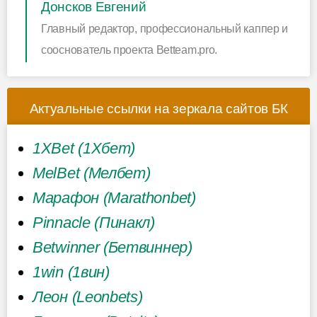
Донсков Евгений
Главный редактор, профессиональный каппер и
сооснователь проекта Betteam.pro.
Актуальные ссылки на зеркала сайтов БК
1XBet (1Хбет)
MelBet (Мелбет)
Марафон (Marathonbet)
Pinnacle (Пинакл)
Betwinner (Бетвиннер)
1win (1вин)
Леон (Leonbets)