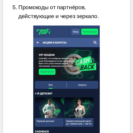
Промокоды от партнёров,
действующие и через зеркало.