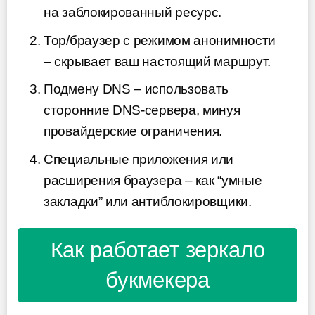
на заблокированный ресурс.
Тор/браузер с режимом анонимности
– скрывает ваш настоящий маршрут.
Подмену DNS – использовать
сторонние DNS-сервера, минуя
провайдерские ограничения.
Специальные приложения или
расширения браузера – как “умные
закладки” или антиблокировщики.
Как работает зеркало
букмекера