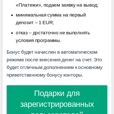
«Платежи», подаем заявку на вывод;
минимальная сумма на первый
депозит – 1 EUR;
отказ – достаточно не выполнять
условия программы.
Бонус будет начислен в автоматическом
режиме после внесения денег на счет. Это
будет отличным дополнением к основному
приветственному бонусу конторы.
Подарки для
зарегистрированных