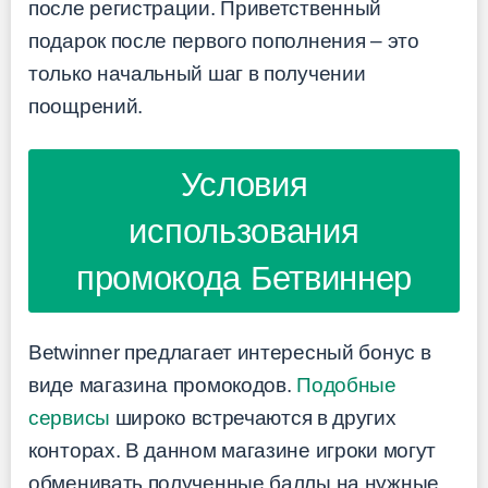
после регистрации. Приветственный
подарок после первого пополнения – это
только начальный шаг в получении
поощрений.
Условия
использования
промокода Бетвиннер
Betwinner предлагает интересный бонус в
виде магазина промокодов.
Подобные
сервисы
широко встречаются в других
конторах. В данном магазине игроки могут
обменивать полученные баллы на нужные