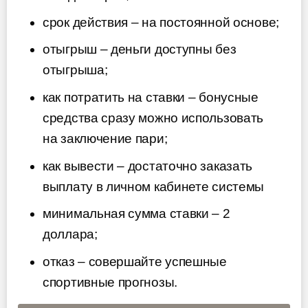
срок действия – на постоянной основе;
отыгрыш – деньги доступны без
отыгрыша;
как потратить на ставки – бонусные
средства сразу можно использовать
на заключение пари;
как вывести – достаточно заказать
выплату в личном кабинете системы
минимальная сумма ставки – 2
доллара;
отказ – совершайте успешные
спортивные прогнозы.