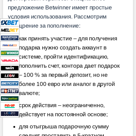
предложение Betwinner имеет простые
условия использования. Рассмотрим
поощрение за пополнение:
как принять участие – для получения
подарка нужно создать аккаунт в
системе, пройти идентификацию,
пополнить счет, контора дает подарок
– 100 % за первый депозит, но не
более 100 евро или аналог в другой
валюте;
срок действия – неограниченно,
действует на постоянной основе;
для отыгрыша подарочную сумму
следует проставить в 5-кратном