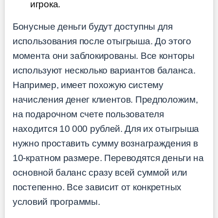
игрока.
Бонусные деньги будут доступны для
использования после отыгрыша. До этого
момента они заблокированы. Все конторы
используют несколько вариантов баланса.
Например,
имеет похожую систему
начисления денег клиентов. Предположим,
на подарочном счете пользователя
находится 10 000 рублей. Для их отыгрыша
нужно проставить сумму вознаграждения в
10-кратном размере. Переводятся деньги на
основной баланс сразу всей суммой или
постепенно. Все зависит от конкретных
условий программы.