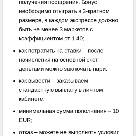
получения поощрения, Бонус
необходимо отыграть в 3-кратном
размере, в каждом экспрессе должно
быть не менее 3 маркетов с
коэффициентом от 1.40;
как потратить на ставки – после
начисления на основной счет
деньгами можно заключать пари;
как вывести – заказываем
стандартную выплату в личном
кабинете;
минимальная сумма пополнения – 10
EUR;
отказ – можете не выполнять условия