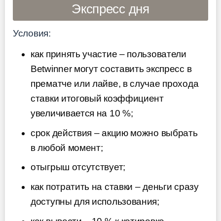
Экспресс дня
Условия:
как принять участие – пользователи
Betwinner могут составить экспресс в
прематче или лайве, в случае прохода
ставки итоговый коэффициент
увеличивается на 10 %;
срок действия – акцию можно выбрать
в любой момент;
отыгрыш отсутствует;
как потратить на ставки – деньги сразу
доступны для использования;