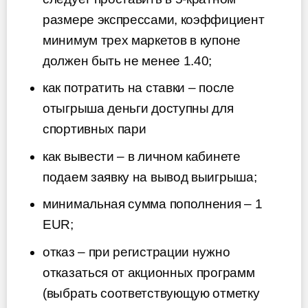
размере экспрессами, коэффициент
минимум трех маркетов в купоне
должен быть не менее 1.40;
как потратить на ставки – после
отыгрыша деньги доступны для
спортивных пари
как вывести – в личном кабинете
подаем заявку на вывод выигрыша;
минимальная сумма пополнения – 1
EUR;
отказ – при регистрации нужно
отказаться от акционных программ
(выбрать соответствующую отметку