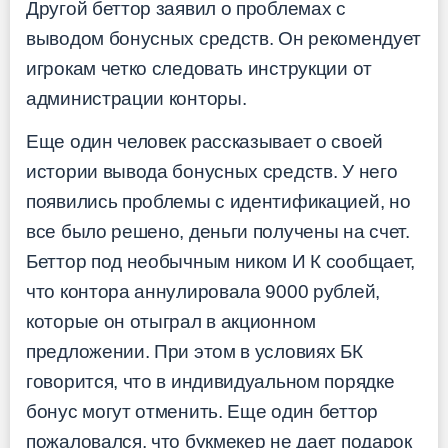
Другой беттор заявил о проблемах с
выводом бонусных средств. Он рекомендует
игрокам четко следовать инструкции от
администрации конторы.
Еще один человек рассказывает о своей
истории вывода бонусных средств. У него
появились проблемы с идентификацией, но
все было решено, деньги получены на счет.
Беттор под необычным ником И К сообщает,
что контора аннулировала 9000 рублей,
которые он отыграл в акционном
предложении. При этом в условиях БК
говорится, что в индивидуальном порядке
бонус могут отменить. Еще один беттор
пожаловался, что букмекер не дает подарок