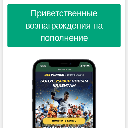
Приветственные
вознаграждения на
пополнение