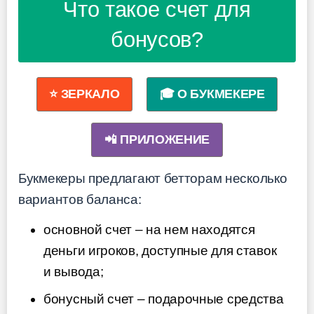
Что такое счет для
бонусов?
⭐ ЗЕРКАЛО
🎓 О БУКМЕКЕРЕ
📲 ПРИЛОЖЕНИЕ
Букмекеры предлагают бетторам несколько
вариантов баланса:
основной счет – на нем находятся
деньги игроков, доступные для ставок
и вывода;
бонусный счет – подарочные средства