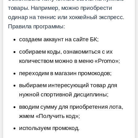
товары. Например, можно приобрести
одинар на теннис или хоккейный экспресс.
Правила программы:
создаем аккаунт на сайте БК;
собираем коды, ознакомиться с их
количеством можно в меню «Promo»;
переходим в магазин промокодов;
выбираем интересующий товар для
нужной спортивной дисциплины;
вводим сумму для приобретения лота,
жмем «Получить код»;
используем промокод.