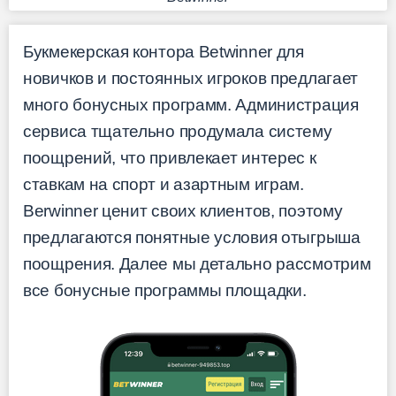
Букмекерская контора Betwinner для
новичков и постоянных игроков предлагает
много бонусных программ. Администрация
сервиса тщательно продумала систему
поощрений, что привлекает интерес к
ставкам на спорт и азартным играм.
Berwinner ценит своих клиентов, поэтому
предлагаются понятные условия отыгрыша
поощрения. Далее мы детально рассмотрим
все бонусные программы площадки.